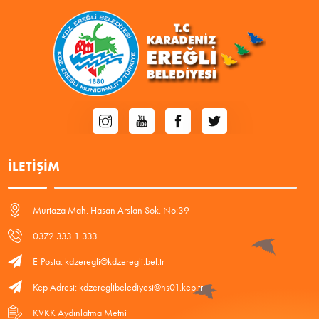
İLETIŞIM
Murtaza Mah. Hasan Arslan Sok. No:39
0372 333 1 333
E-Posta: kdzeregli@kdzeregli.bel.tr
Kep Adresi: kdzereglibelediyesi@hs01.kep.tr
KVKK Aydınlatma Metni