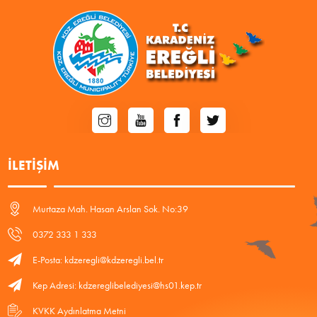
İLETIŞIM
Murtaza Mah. Hasan Arslan Sok. No:39
0372 333 1 333
E-Posta: kdzeregli@kdzeregli.bel.tr
Kep Adresi: kdzereglibelediyesi@hs01.kep.tr
KVKK Aydınlatma Metni