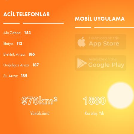
ACIL TELEFONLAR
MOBIL UYGULAMA
Alo Zabıta:
153
İtfaiye:
112
Elektrik Arıza:
186
Doğalgaz Arıza:
187
Su Arıza:
185
9
7
6
1
8
8
0
km²
Yüzölçümü
Kuruluş Yılı