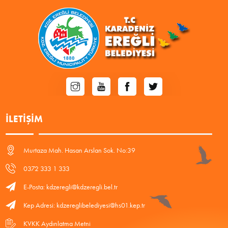
İLETIŞIM
Murtaza Mah. Hasan Arslan Sok. No:39
0372 333 1 333
E-Posta: kdzeregli@kdzeregli.bel.tr
Kep Adresi: kdzereglibelediyesi@hs01.kep.tr
KVKK Aydınlatma Metni