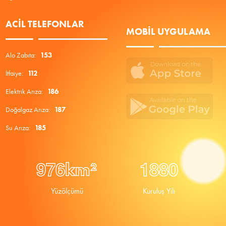
ACIL TELEFONLAR
MOBIL UYGULAMA
Alo Zabıta:
153
İtfaiye:
112
Elektrik Arıza:
186
Doğalgaz Arıza:
187
Su Arıza:
185
9
7
6
1
8
8
0
km²
Yüzölçümü
Kuruluş Yılı