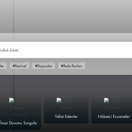
ostluk Kenti
ler
#Festival
#Duyurular
#İhale İlanları
Vefat Edenler
Nöbetçi Eczaneler
İmar Durumu Sorgula