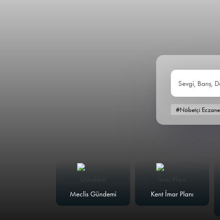
Sevgi, Barış, D
#Nöbetçi Eczane
alk Masası
Meclis Gündemi
Kent İmar Planı