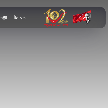
reğli
İletişim