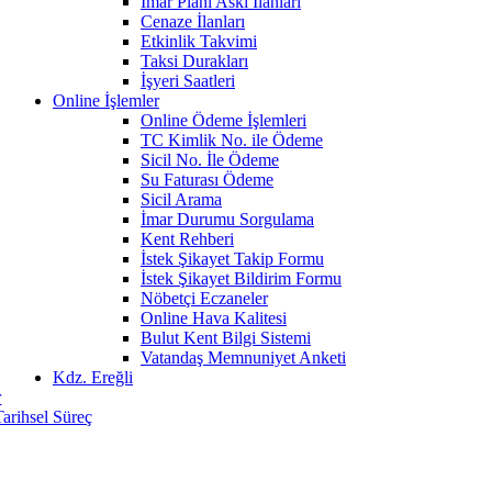
İmar Planı Askı İlanları
Cenaze İlanları
Etkinlik Takvimi
Taksi Durakları
İşyeri Saatleri
Online İşlemler
Online Ödeme İşlemleri
TC Kimlik No. ile Ödeme
Sicil No. İle Ödeme
Su Faturası Ödeme
Sicil Arama
İmar Durumu Sorgulama
Kent Rehberi
İstek Şikayet Takip Formu
İstek Şikayet Bildirim Formu
Nöbetçi Eczaneler
Online Hava Kalitesi
Bulut Kent Bilgi Sistemi
Vatandaş Memnuniyet Anketi
Kdz. Ereğli
r
Tarihsel Süreç