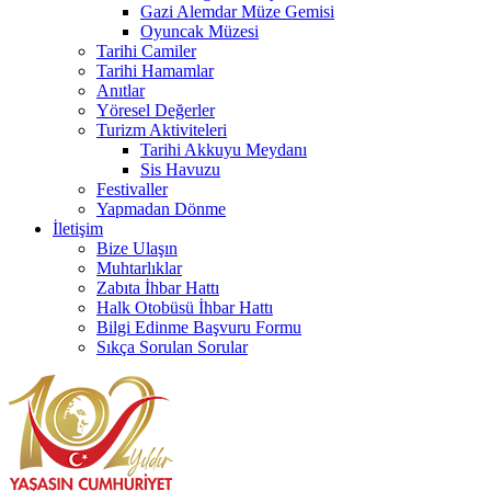
Gazi Alemdar Müze Gemisi
Oyuncak Müzesi
Tarihi Camiler
Tarihi Hamamlar
Anıtlar
Yöresel Değerler
Turizm Aktiviteleri
Tarihi Akkuyu Meydanı
Sis Havuzu
Festivaller
Yapmadan Dönme
İletişim
Bize Ulaşın
Muhtarlıklar
Zabıta İhbar Hattı
Halk Otobüsü İhbar Hattı
Bilgi Edinme Başvuru Formu
Sıkça Sorulan Sorular