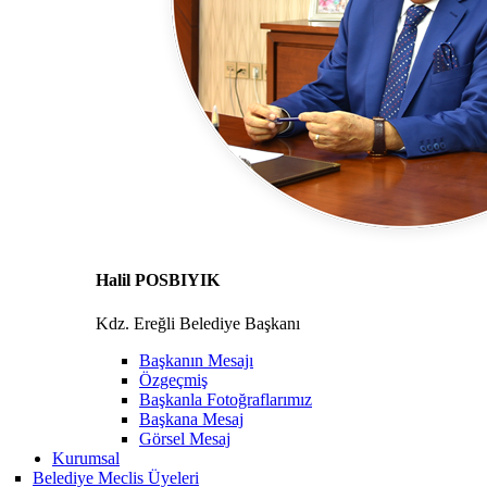
Halil POSBIYIK
Kdz. Ereğli Belediye Başkanı
Başkanın Mesajı
Özgeçmiş
Başkanla Fotoğraflarımız
Başkana Mesaj
Görsel Mesaj
Kurumsal
Belediye Meclis Üyeleri