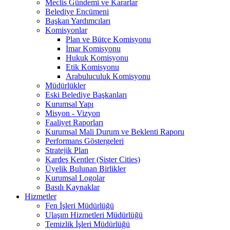
Meclis Gündemi ve Kararlar
Belediye Encümeni
Başkan Yardımcıları
Komisyonlar
Plan ve Bütçe Komisyonu
İmar Komisyonu
Hukuk Komisyonu
Etik Komisyonu
Arabuluculuk Komisyonu
Müdürlükler
Eski Belediye Başkanları
Kurumsal Yapı
Misyon - Vizyon
Faaliyet Raporları
Kurumsal Mali Durum ve Beklenti Raporu
Performans Göstergeleri
Stratejik Plan
Kardeş Kentler (Sister Cities)
Üyelik Bulunan Birlikler
Kurumsal Logolar
Basılı Kaynaklar
Hizmetler
Fen İşleri Müdürlüğü
Ulaşım Hizmetleri Müdürlüğü
Temizlik İşleri Müdürlüğü