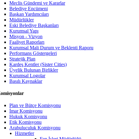
Meclis Gündemi ve Kararlar
Belediye Encümeni
Başkan Yardımcıları
Müdürlükler
Eski Belediye Başkanları
Kurumsal Yapı
Misyon - Vizyon
Faaliyet Raporları
Kurumsal Mali Durum ve Beklenti Raporu
Performans Göstergeleri
Stratejik Plan
Kardeş Kentler (Sister Cities)
Üyelik Bulunan Birlikler
Kurumsal Logolar
Basılı Kaynaklar
omisyonlar
Plan ve Bütçe Komisyonu
İmar Komisyonu
Hukuk Komisyonu
Etik Komisyonu
Arabuluculuk Komisyonu
Hizmetler
Fen İşleri Müdürlüğü