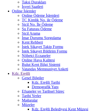
Taksi Durakları
İşyeri Saatleri
Online İşlemler
Online Ödeme İşlemleri
TC Kimlik No. ile Ödeme
Sicil No. İle Ödeme
Su Faturası Ödeme
Sicil Arama
İmar Durumu Sorgulama
Kent Rehberi
İstek Şikayet Takip Formu
İstek Şikayet Bildirim Formu
Nöbetçi Eczaneler
Online Hava Kalitesi
Bulut Kent Bilgi Sistemi
Vatandaş Memnuniyet Anketi
Kdz. Ereğli
Genel Bilgiler
Kdz. Ereğli Tarihi
Demografik Yapı
Efsaneler ve Tarihsel Süreç
Tarihi Yerler
Mağaralar
Müzeler
Kdz. Ereğli Belediyesi Kent Müzesi