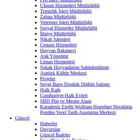
Ulaşım Hizmetleri Müdürlüğü
Temizlik İşleri Müdürlüğü
Zabıta Müdürlüğü
Veteriner İşleri Müdürlüğü
Sosyal Hizmetler Müdürlüğü
İtfaiye Müdürlüğü
Nikah İşlemleri
Cenaze Hizmetleri
Hayvan Bakımevi
Atık Yönetimi
Liman Hizmetleri
Sokak Hayvanlarını Sahiplendirme
Atatürk Kültür Merkezi
Projeler
Sevgi Barış Dostluk Düğün Salonu
Halk Kafe
Cumhuriyet Halk Evleri
SBD Plaj ve Mesire Alanı
Karadeniz Ereğli Wolfram Hoepfner Herakleia
Pontike Yerel Tarih Araştırma Merkezi
Güncel
Haberler
Duyurular
Güncel İhaleler