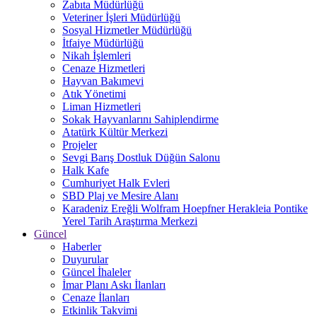
Zabıta Müdürlüğü
Veteriner İşleri Müdürlüğü
Sosyal Hizmetler Müdürlüğü
İtfaiye Müdürlüğü
Nikah İşlemleri
Cenaze Hizmetleri
Hayvan Bakımevi
Atık Yönetimi
Liman Hizmetleri
Sokak Hayvanlarını Sahiplendirme
Atatürk Kültür Merkezi
Projeler
Sevgi Barış Dostluk Düğün Salonu
Halk Kafe
Cumhuriyet Halk Evleri
SBD Plaj ve Mesire Alanı
Karadeniz Ereğli Wolfram Hoepfner Herakleia Pontike
Yerel Tarih Araştırma Merkezi
Güncel
Haberler
Duyurular
Güncel İhaleler
İmar Planı Askı İlanları
Cenaze İlanları
Etkinlik Takvimi