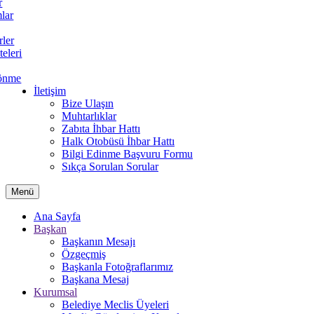
r
lar
rler
teleri
önme
İletişim
Bize Ulaşın
Muhtarlıklar
Zabıta İhbar Hattı
Halk Otobüsü İhbar Hattı
Bilgi Edinme Başvuru Formu
Sıkça Sorulan Sorular
Menü
Ana Sayfa
Başkan
Başkanın Mesajı
Özgeçmiş
Başkanla Fotoğraflarımız
Başkana Mesaj
Kurumsal
Belediye Meclis Üyeleri