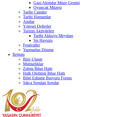
Gazi Alemdar Müze Gemisi
Oyuncak Müzesi
Tarihi Camiler
Tarihi Hamamlar
Anıtlar
Yöresel Değerler
Turizm Aktiviteleri
Tarihi Akkuyu Meydanı
Sis Havuzu
Festivaller
Yapmadan Dönme
İletişim
Bize Ulaşın
Muhtarlıklar
Zabıta İhbar Hattı
Halk Otobüsü İhbar Hattı
Bilgi Edinme Başvuru Formu
Sıkça Sorulan Sorular