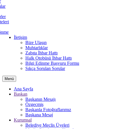
r
lar
rler
teleri
önme
İletişim
Bize Ulaşın
Muhtarlıklar
Zabıta İhbar Hattı
Halk Otobüsü İhbar Hattı
Bilgi Edinme Başvuru Formu
Sıkça Sorulan Sorular
Menü
Ana Sayfa
Başkan
Başkanın Mesajı
Özgeçmiş
Başkanla Fotoğraflarımız
Başkana Mesaj
Kurumsal
Belediye Meclis Üyeleri