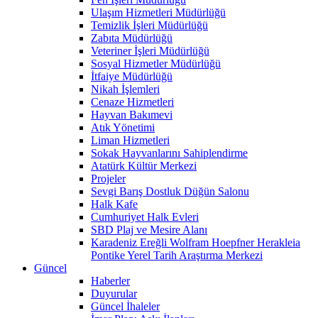
Ulaşım Hizmetleri Müdürlüğü
Temizlik İşleri Müdürlüğü
Zabıta Müdürlüğü
Veteriner İşleri Müdürlüğü
Sosyal Hizmetler Müdürlüğü
İtfaiye Müdürlüğü
Nikah İşlemleri
Cenaze Hizmetleri
Hayvan Bakımevi
Atık Yönetimi
Liman Hizmetleri
Sokak Hayvanlarını Sahiplendirme
Atatürk Kültür Merkezi
Projeler
Sevgi Barış Dostluk Düğün Salonu
Halk Kafe
Cumhuriyet Halk Evleri
SBD Plaj ve Mesire Alanı
Karadeniz Ereğli Wolfram Hoepfner Herakleia
Pontike Yerel Tarih Araştırma Merkezi
Güncel
Haberler
Duyurular
Güncel İhaleler