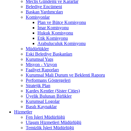
Meclis Gündemi ve Kararlar
Belediye Encümeni
Başkan Yardımcıları
Komisyonlar
Plan ve Bütçe Komisyonu
İmar Komisyonu
Hukuk Komisyonu
Etik Komisyonu
Arabuluculuk Komisyonu
Müdürlükler
Eski Belediye Başkanları
Kurumsal Yapı
Misyon - Vizyon
Faaliyet Raporları
Kurumsal Mali Durum ve Beklenti Raporu
Performans Göstergeleri
Stratejik Plan
Kardeş Kentler (Sister Cities)
Üyelik Bulunan Birlikler
Kurumsal Logolar
Basılı Kaynaklar
Hizmetler
Fen İşleri Müdürlüğü
Ulaşım Hizmetleri Müdürlüğü
Temizlik İşleri Müdürlüğü