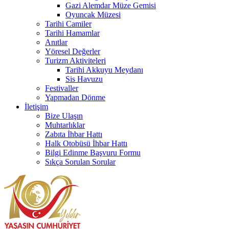
Gazi Alemdar Müze Gemisi
Oyuncak Müzesi
Tarihi Camiler
Tarihi Hamamlar
Anıtlar
Yöresel Değerler
Turizm Aktiviteleri
Tarihi Akkuyu Meydanı
Sis Havuzu
Festivaller
Yapmadan Dönme
İletişim
Bize Ulaşın
Muhtarlıklar
Zabıta İhbar Hattı
Halk Otobüsü İhbar Hattı
Bilgi Edinme Başvuru Formu
Sıkça Sorulan Sorular