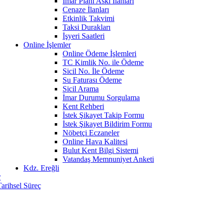
İmar Planı Askı İlanları
Cenaze İlanları
Etkinlik Takvimi
Taksi Durakları
İşyeri Saatleri
Online İşlemler
Online Ödeme İşlemleri
TC Kimlik No. ile Ödeme
Sicil No. İle Ödeme
Su Faturası Ödeme
Sicil Arama
İmar Durumu Sorgulama
Kent Rehberi
İstek Şikayet Takip Formu
İstek Şikayet Bildirim Formu
Nöbetçi Eczaneler
Online Hava Kalitesi
Bulut Kent Bilgi Sistemi
Vatandaş Memnuniyet Anketi
Kdz. Ereğli
r
Tarihsel Süreç