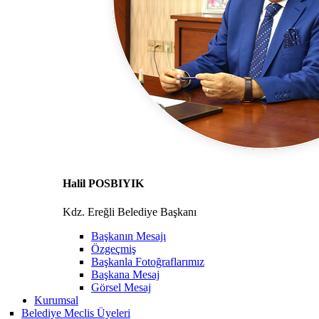
Halil POSBIYIK
Kdz. Ereğli Belediye Başkanı
Başkanın Mesajı
Özgeçmiş
Başkanla Fotoğraflarımız
Başkana Mesaj
Görsel Mesaj
Kurumsal
Belediye Meclis Üyeleri