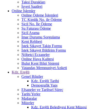
Taksi Durakları
İşyeri Saatleri
Online İşlemler
Online Ödeme İşlemleri
TC Kimlik No. ile Ödeme
Sicil No. İle Ödeme
Su Faturası Ödeme
Sicil Arama
İmar Durumu Sorgulama
Kent Rehberi
İstek Şikayet Takip Formu
İstek Şikayet Bildirim Formu
Nöbetçi Eczaneler
Online Hava Kalitesi
Bulut Kent Bilgi Sistemi
Vatandaş Memnuniyet Anketi
Kdz. Ereğli
Genel Bilgiler
Kdz. Ereğli Tarihi
Demografik Yapı
Efsaneler ve Tarihsel Süreç
Tarihi Yerler
Mağaralar
Müzeler
Kdz. Ereğli Belediyesi Kent Müzesi