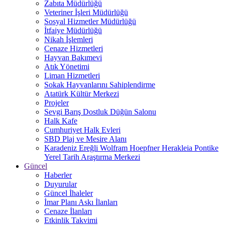
Zabıta Müdürlüğü
Veteriner İşleri Müdürlüğü
Sosyal Hizmetler Müdürlüğü
İtfaiye Müdürlüğü
Nikah İşlemleri
Cenaze Hizmetleri
Hayvan Bakımevi
Atık Yönetimi
Liman Hizmetleri
Sokak Hayvanlarını Sahiplendirme
Atatürk Kültür Merkezi
Projeler
Sevgi Barış Dostluk Düğün Salonu
Halk Kafe
Cumhuriyet Halk Evleri
SBD Plaj ve Mesire Alanı
Karadeniz Ereğli Wolfram Hoepfner Herakleia Pontike
Yerel Tarih Araştırma Merkezi
Güncel
Haberler
Duyurular
Güncel İhaleler
İmar Planı Askı İlanları
Cenaze İlanları
Etkinlik Takvimi