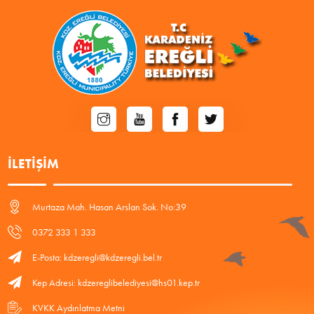
İLETIŞIM
Murtaza Mah. Hasan Arslan Sok. No:39
0372 333 1 333
E-Posta: kdzeregli@kdzeregli.bel.tr
Kep Adresi: kdzereglibelediyesi@hs01.kep.tr
KVKK Aydınlatma Metni