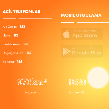
ACIL TELEFONLAR
MOBIL UYGULAMA
Alo Zabıta:
153
İtfaiye:
112
Elektrik Arıza:
186
Doğalgaz Arıza:
187
Su Arıza:
185
9
7
6
1
8
8
0
km²
Yüzölçümü
Kuruluş Yılı