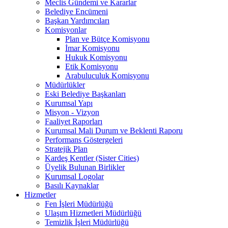
Meclis Gündemi ve Kararlar
Belediye Encümeni
Başkan Yardımcıları
Komisyonlar
Plan ve Bütçe Komisyonu
İmar Komisyonu
Hukuk Komisyonu
Etik Komisyonu
Arabuluculuk Komisyonu
Müdürlükler
Eski Belediye Başkanları
Kurumsal Yapı
Misyon - Vizyon
Faaliyet Raporları
Kurumsal Mali Durum ve Beklenti Raporu
Performans Göstergeleri
Stratejik Plan
Kardeş Kentler (Sister Cities)
Üyelik Bulunan Birlikler
Kurumsal Logolar
Basılı Kaynaklar
Hizmetler
Fen İşleri Müdürlüğü
Ulaşım Hizmetleri Müdürlüğü
Temizlik İşleri Müdürlüğü