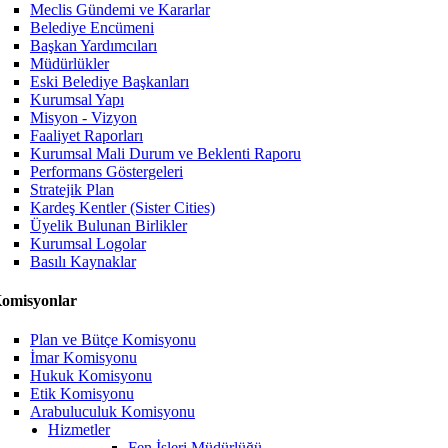
Meclis Gündemi ve Kararlar
Belediye Encümeni
Başkan Yardımcıları
Müdürlükler
Eski Belediye Başkanları
Kurumsal Yapı
Misyon - Vizyon
Faaliyet Raporları
Kurumsal Mali Durum ve Beklenti Raporu
Performans Göstergeleri
Stratejik Plan
Kardeş Kentler (Sister Cities)
Üyelik Bulunan Birlikler
Kurumsal Logolar
Basılı Kaynaklar
omisyonlar
Plan ve Bütçe Komisyonu
İmar Komisyonu
Hukuk Komisyonu
Etik Komisyonu
Arabuluculuk Komisyonu
Hizmetler
Fen İşleri Müdürlüğü