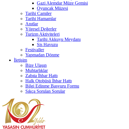
Gazi Alemdar Müze Gemisi
Oyuncak Müzesi
Tarihi Camiler
Tarihi Hamamlar
Anıtlar
Yöresel Değerler
Turizm Aktiviteleri
Tarihi Akkuyu Meydanı
Sis Havuzu
Festivaller
Yapmadan Dönme
İletişim
Bize Ulaşın
Muhtarlıklar
Zabıta İhbar Hattı
Halk Otobüsü İhbar Hattı
Bilgi Edinme Başvuru Formu
Sıkça Sorulan Sorular