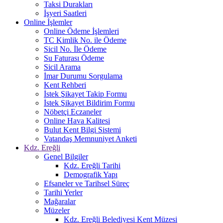
Taksi Durakları
İşyeri Saatleri
Online İşlemler
Online Ödeme İşlemleri
TC Kimlik No. ile Ödeme
Sicil No. İle Ödeme
Su Faturası Ödeme
Sicil Arama
İmar Durumu Sorgulama
Kent Rehberi
İstek Şikayet Takip Formu
İstek Şikayet Bildirim Formu
Nöbetçi Eczaneler
Online Hava Kalitesi
Bulut Kent Bilgi Sistemi
Vatandaş Memnuniyet Anketi
Kdz. Ereğli
Genel Bilgiler
Kdz. Ereğli Tarihi
Demografik Yapı
Efsaneler ve Tarihsel Süreç
Tarihi Yerler
Mağaralar
Müzeler
Kdz. Ereğli Belediyesi Kent Müzesi