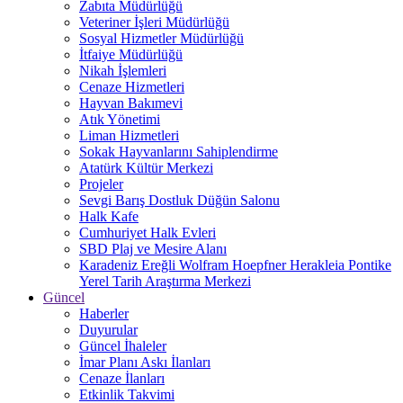
Zabıta Müdürlüğü
Veteriner İşleri Müdürlüğü
Sosyal Hizmetler Müdürlüğü
İtfaiye Müdürlüğü
Nikah İşlemleri
Cenaze Hizmetleri
Hayvan Bakımevi
Atık Yönetimi
Liman Hizmetleri
Sokak Hayvanlarını Sahiplendirme
Atatürk Kültür Merkezi
Projeler
Sevgi Barış Dostluk Düğün Salonu
Halk Kafe
Cumhuriyet Halk Evleri
SBD Plaj ve Mesire Alanı
Karadeniz Ereğli Wolfram Hoepfner Herakleia Pontike
Yerel Tarih Araştırma Merkezi
Güncel
Haberler
Duyurular
Güncel İhaleler
İmar Planı Askı İlanları
Cenaze İlanları
Etkinlik Takvimi