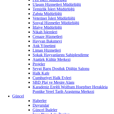
Ulaşım Hizmetleri Müdürlüğü
Temizlik İşleri Müdürlüğü
Zabıta Müdürlüğü
Veteriner İşleri Müdürlüğü
Sosyal Hizmetler Müdürlüğü
İtfaiye Müdürlüğü
Nikah İşlemleri
Cenaze Hizmetleri
Hayvan Bakımevi
Atık Yönetimi
Liman Hizmetleri
Sokak Hayvanlarını Sahiplendirme
Atatürk Kültür Merkezi
Projeler
Sevgi Barış Dostluk Düğün Salonu
Halk Kafe
Cumhuriyet Halk Evleri
SBD Plaj ve Mesire Alanı
Karadeniz Ereğli Wolfram Hoepfner Herakleia
Pontike Yerel Tarih Araştırma Merkezi
Güncel
Haberler
Duyurular
Güncel İhaleler