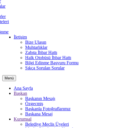
r
lar
rler
teleri
önme
İletişim
Bize Ulaşın
Muhtarlıklar
Zabıta İhbar Hattı
Halk Otobüsü İhbar Hattı
Bilgi Edinme Başvuru Formu
Sıkça Sorulan Sorular
Menü
Ana Sayfa
Başkan
Başkanın Mesajı
Özgeçmiş
Başkanla Fotoğraflarımız
Başkana Mesaj
Kurumsal
Belediye Meclis Üyeleri