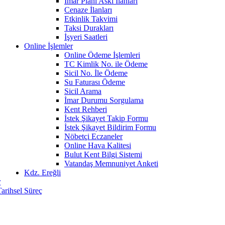
İmar Planı Askı İlanları
Cenaze İlanları
Etkinlik Takvimi
Taksi Durakları
İşyeri Saatleri
Online İşlemler
Online Ödeme İşlemleri
TC Kimlik No. ile Ödeme
Sicil No. İle Ödeme
Su Faturası Ödeme
Sicil Arama
İmar Durumu Sorgulama
Kent Rehberi
İstek Şikayet Takip Formu
İstek Şikayet Bildirim Formu
Nöbetçi Eczaneler
Online Hava Kalitesi
Bulut Kent Bilgi Sistemi
Vatandaş Memnuniyet Anketi
Kdz. Ereğli
r
Tarihsel Süreç