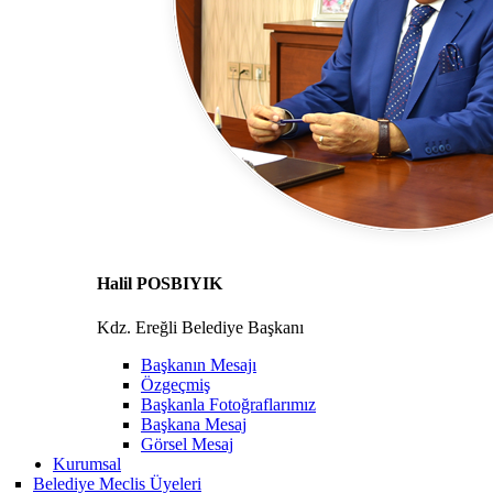
Halil POSBIYIK
Kdz. Ereğli Belediye Başkanı
Başkanın Mesajı
Özgeçmiş
Başkanla Fotoğraflarımız
Başkana Mesaj
Görsel Mesaj
Kurumsal
Belediye Meclis Üyeleri