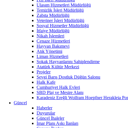
Ulaşım Hizmetleri Müdürlüğü
Temizlik İşleri Müdürlüğü
Zabıta Müdürlüğü
Veteriner İşleri Müdürlüğü
Sosyal Hizmetler Müdürlüğü
İtfaiye Müdürlüğü
Nikah İşlemleri
Cenaze Hizmetleri
Hayvan Bakımevi
Atık Yönetimi
Liman Hizmetleri
Sokak Hayvanlarını Sahiplendirme
Atatürk Kültür Merkezi
Projeler
Sevgi Barış Dostluk Düğün Salonu
Halk Kafe
Cumhuriyet Halk Evleri
SBD Plaj ve Mesire Alanı
Karadeniz Ereğli Wolfram Hoepfner Herakleia Pon
Güncel
Haberler
Duyurular
Güncel İhaleler
İmar Planı Askı İlanları