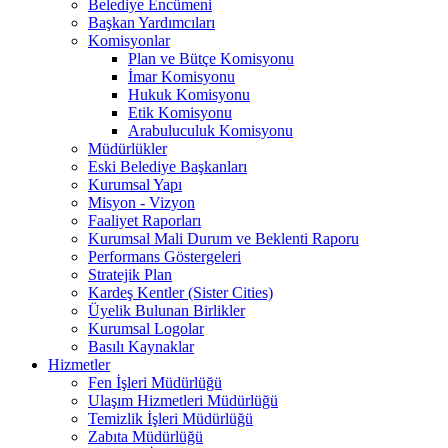
Belediye Encümeni
Başkan Yardımcıları
Komisyonlar
Plan ve Bütçe Komisyonu
İmar Komisyonu
Hukuk Komisyonu
Etik Komisyonu
Arabuluculuk Komisyonu
Müdürlükler
Eski Belediye Başkanları
Kurumsal Yapı
Misyon - Vizyon
Faaliyet Raporları
Kurumsal Mali Durum ve Beklenti Raporu
Performans Göstergeleri
Stratejik Plan
Kardeş Kentler (Sister Cities)
Üyelik Bulunan Birlikler
Kurumsal Logolar
Basılı Kaynaklar
Hizmetler
Fen İşleri Müdürlüğü
Ulaşım Hizmetleri Müdürlüğü
Temizlik İşleri Müdürlüğü
Zabıta Müdürlüğü