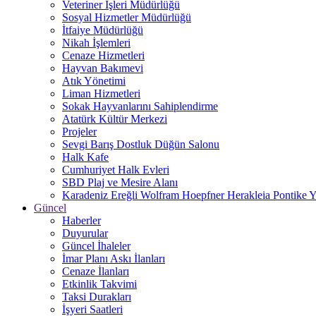
Veteriner İşleri Müdürlüğü
Sosyal Hizmetler Müdürlüğü
İtfaiye Müdürlüğü
Nikah İşlemleri
Cenaze Hizmetleri
Hayvan Bakımevi
Atık Yönetimi
Liman Hizmetleri
Sokak Hayvanlarını Sahiplendirme
Atatürk Kültür Merkezi
Projeler
Sevgi Barış Dostluk Düğün Salonu
Halk Kafe
Cumhuriyet Halk Evleri
SBD Plaj ve Mesire Alanı
Karadeniz Ereğli Wolfram Hoepfner Herakleia Pontike Y
Güncel
Haberler
Duyurular
Güncel İhaleler
İmar Planı Askı İlanları
Cenaze İlanları
Etkinlik Takvimi
Taksi Durakları
İşyeri Saatleri