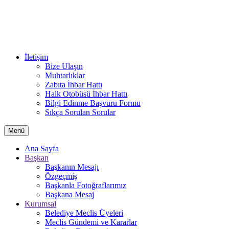
İletişim
Bize Ulaşın
Muhtarlıklar
Zabıta İhbar Hattı
Halk Otobüsü İhbar Hattı
Bilgi Edinme Başvuru Formu
Sıkça Sorulan Sorular
Menü
Ana Sayfa
Başkan
Başkanın Mesajı
Özgeçmiş
Başkanla Fotoğraflarımız
Başkana Mesaj
Kurumsal
Belediye Meclis Üyeleri
Meclis Gündemi ve Kararlar