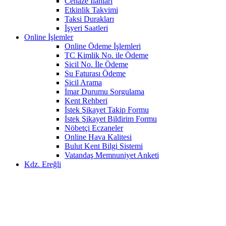
Cenaze İlanları
Etkinlik Takvimi
Taksi Durakları
İşyeri Saatleri
Online İşlemler
Online Ödeme İşlemleri
TC Kimlik No. ile Ödeme
Sicil No. İle Ödeme
Su Faturası Ödeme
Sicil Arama
İmar Durumu Sorgulama
Kent Rehberi
İstek Şikayet Takip Formu
İstek Şikayet Bildirim Formu
Nöbetçi Eczaneler
Online Hava Kalitesi
Bulut Kent Bilgi Sistemi
Vatandaş Memnuniyet Anketi
Kdz. Ereğli