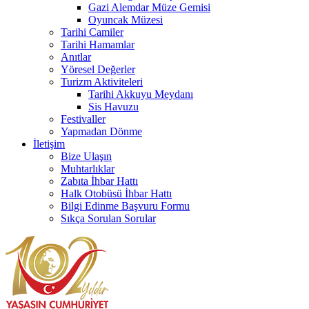
Gazi Alemdar Müze Gemisi
Oyuncak Müzesi
Tarihi Camiler
Tarihi Hamamlar
Anıtlar
Yöresel Değerler
Turizm Aktiviteleri
Tarihi Akkuyu Meydanı
Sis Havuzu
Festivaller
Yapmadan Dönme
İletişim
Bize Ulaşın
Muhtarlıklar
Zabıta İhbar Hattı
Halk Otobüsü İhbar Hattı
Bilgi Edinme Başvuru Formu
Sıkça Sorulan Sorular