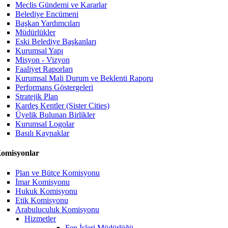
Meclis Gündemi ve Kararlar
Belediye Encümeni
Başkan Yardımcıları
Müdürlükler
Eski Belediye Başkanları
Kurumsal Yapı
Misyon - Vizyon
Faaliyet Raporları
Kurumsal Mali Durum ve Beklenti Raporu
Performans Göstergeleri
Stratejik Plan
Kardeş Kentler (Sister Cities)
Üyelik Bulunan Birlikler
Kurumsal Logolar
Basılı Kaynaklar
omisyonlar
Plan ve Bütçe Komisyonu
İmar Komisyonu
Hukuk Komisyonu
Etik Komisyonu
Arabuluculuk Komisyonu
Hizmetler
Fen İşleri Müdürlüğü