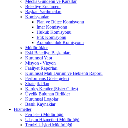
Meclis Gündemi ve Kararlar
Belediye Encümeni
Başkan Yardımcıları
Komisyonlar
Plan ve Bütçe Komisyonu
İmar Komisyonu
Hukuk Komisyonu
Etik Komisyonu
Arabuluculuk Komisyonu
Müdürlükler
Eski Belediye Başkanları
Kurumsal Yapı
Misyon - Vizyon
Faaliyet Raporları
Kurumsal Mali Durum ve Beklenti Raporu
Performans Göstergeleri
Stratejik Plan
Kardeş Kentler (Sister Cities)
Üyelik Bulunan Birlikler
Kurumsal Logolar
Basılı Kaynaklar
Hizmetler
Fen İşleri Müdürlüğü
Ulaşım Hizmetleri Müdürlüğü
Temizlik İşleri Müdürlüğü