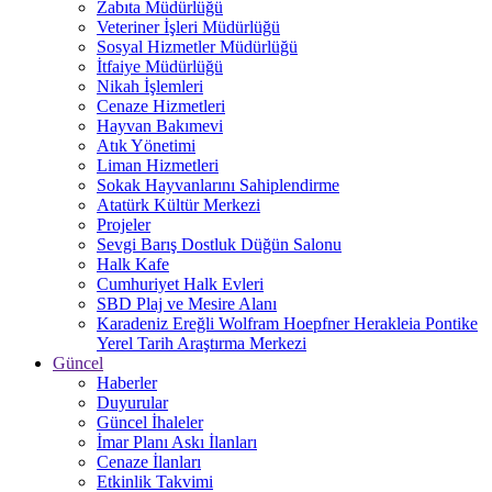
Zabıta Müdürlüğü
Veteriner İşleri Müdürlüğü
Sosyal Hizmetler Müdürlüğü
İtfaiye Müdürlüğü
Nikah İşlemleri
Cenaze Hizmetleri
Hayvan Bakımevi
Atık Yönetimi
Liman Hizmetleri
Sokak Hayvanlarını Sahiplendirme
Atatürk Kültür Merkezi
Projeler
Sevgi Barış Dostluk Düğün Salonu
Halk Kafe
Cumhuriyet Halk Evleri
SBD Plaj ve Mesire Alanı
Karadeniz Ereğli Wolfram Hoepfner Herakleia Pontike
Yerel Tarih Araştırma Merkezi
Güncel
Haberler
Duyurular
Güncel İhaleler
İmar Planı Askı İlanları
Cenaze İlanları
Etkinlik Takvimi