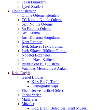
Taksi Durakları
İşyeri Saatleri
Online İşlemler
Online Ödeme İşlemleri
TC Kimlik No. ile Ödeme
Sicil No. İle Ödeme
Su Faturası Ödeme
Sicil Arama
İmar Durumu Sorgulama
Kent Rehberi
İstek Şikayet Takip Formu
İstek Şikayet Bildirim Formu
Nöbetçi Eczaneler
Online Hava Kalitesi
Bulut Kent Bilgi Sistemi
Vatandaş Memnuniyet Anketi
Kdz. Ereğli
Genel Bilgiler
Kdz. Ereğli Tarihi
Demografik Yapı
Efsaneler ve Tarihsel Süreç
Tarihi Yerler
Mağaralar
Müzeler
Kdz. Ereğli Belediyesi Kent Müzesi