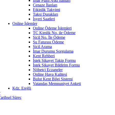
İmar Planı Askı İlanları
Cenaze İlanları
Etkinlik Takvimi
Taksi Durakları
İşyeri Saatleri
Online İşlemler
Online Ödeme İşlemleri
TC Kimlik No. ile Ödeme
Sicil No. İle Ödeme
Su Faturası Ödeme
Sicil Arama
İmar Durumu Sorgulama
Kent Rehberi
İstek Şikayet Takip Formu
İstek Şikayet Bildirim Formu
Nöbetçi Eczaneler
Online Hava Kalitesi
Bulut Kent Bilgi Sistemi
Vatandaş Memnuniyet Anketi
Kdz. Ereğli
r
Tarihsel Süreç