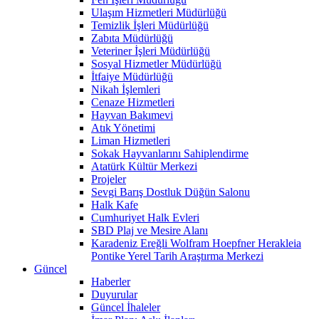
Ulaşım Hizmetleri Müdürlüğü
Temizlik İşleri Müdürlüğü
Zabıta Müdürlüğü
Veteriner İşleri Müdürlüğü
Sosyal Hizmetler Müdürlüğü
İtfaiye Müdürlüğü
Nikah İşlemleri
Cenaze Hizmetleri
Hayvan Bakımevi
Atık Yönetimi
Liman Hizmetleri
Sokak Hayvanlarını Sahiplendirme
Atatürk Kültür Merkezi
Projeler
Sevgi Barış Dostluk Düğün Salonu
Halk Kafe
Cumhuriyet Halk Evleri
SBD Plaj ve Mesire Alanı
Karadeniz Ereğli Wolfram Hoepfner Herakleia
Pontike Yerel Tarih Araştırma Merkezi
Güncel
Haberler
Duyurular
Güncel İhaleler