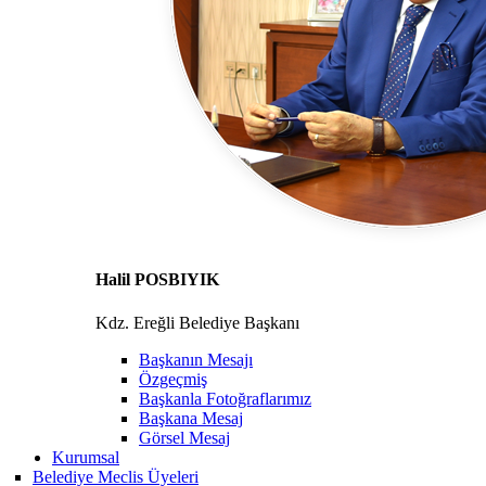
Halil POSBIYIK
Kdz. Ereğli Belediye Başkanı
Başkanın Mesajı
Özgeçmiş
Başkanla Fotoğraflarımız
Başkana Mesaj
Görsel Mesaj
Kurumsal
Belediye Meclis Üyeleri