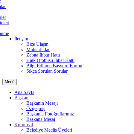
r
lar
rler
teleri
önme
İletişim
Bize Ulaşın
Muhtarlıklar
Zabıta İhbar Hattı
Halk Otobüsü İhbar Hattı
Bilgi Edinme Başvuru Formu
Sıkça Sorulan Sorular
Menü
Ana Sayfa
Başkan
Başkanın Mesajı
Özgeçmiş
Başkanla Fotoğraflarımız
Başkana Mesaj
Kurumsal
Belediye Meclis Üyeleri