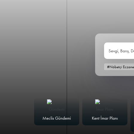
Sevgi, Barış, D
#Nöbetçi Eczane
alk Masası
Meclis Gündemi
Kent İmar Planı