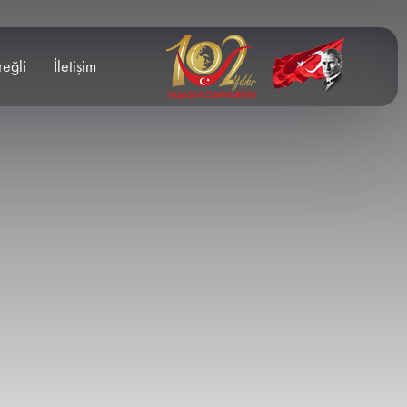
reğli
İletişim