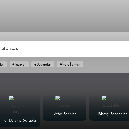
ostluk Kenti
ler
#Festival
#Duyurular
#İhale İlanları
Vefat Edenler
Nöbetçi Eczaneler
İmar Durumu Sorgula