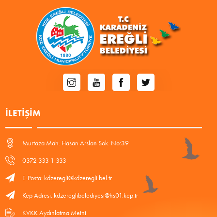
İLETIŞIM
Murtaza Mah. Hasan Arslan Sok. No:39
0372 333 1 333
E-Posta: kdzeregli@kdzeregli.bel.tr
Kep Adresi: kdzereglibelediyesi@hs01.kep.tr
KVKK Aydınlatma Metni