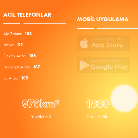
ACIL TELEFONLAR
MOBIL UYGULAMA
Alo Zabıta:
153
İtfaiye:
112
Elektrik Arıza:
186
Doğalgaz Arıza:
187
Su Arıza:
185
9
7
6
1
8
8
0
km²
Yüzölçümü
Kuruluş Yılı