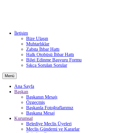
İletişim
Bize Ulaşın
Muhtarlıklar
Zabıta İhbar Hattı
Halk Otobüsü İhbar Hattı
Bilgi Edinme Başvuru Formu
Sıkça Sorulan Sorular
Menü
Ana Sayfa
Başkan
Başkanın Mesajı
Özgeçmiş
Başkanla Fotoğraflarımız
Başkana Mesaj
Kurumsal
Belediye Meclis Üyeleri
Meclis Gündemi ve Kararlar