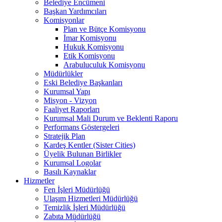
Belediye Encümeni
Başkan Yardımcıları
Komisyonlar
Plan ve Bütçe Komisyonu
İmar Komisyonu
Hukuk Komisyonu
Etik Komisyonu
Arabuluculuk Komisyonu
Müdürlükler
Eski Belediye Başkanları
Kurumsal Yapı
Misyon - Vizyon
Faaliyet Raporları
Kurumsal Mali Durum ve Beklenti Raporu
Performans Göstergeleri
Stratejik Plan
Kardeş Kentler (Sister Cities)
Üyelik Bulunan Birlikler
Kurumsal Logolar
Basılı Kaynaklar
Hizmetler
Fen İşleri Müdürlüğü
Ulaşım Hizmetleri Müdürlüğü
Temizlik İşleri Müdürlüğü
Zabıta Müdürlüğü