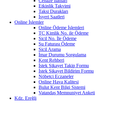
Cenaze İlanları
Etkinlik Takvimi
Taksi Durakları
İşyeri Saatleri
Online İşlemler
Online Ödeme İşlemleri
TC Kimlik No. ile Ödeme
Sicil No. İle Ödeme
Su Faturası Ödeme
Sicil Arama
İmar Durumu Sorgulama
Kent Rehberi
İstek Şikayet Takip Formu
İstek Şikayet Bildirim Formu
Nöbetçi Eczaneler
Online Hava Kalitesi
Bulut Kent Bilgi Sistemi
Vatandaş Memnuniyet Anketi
Kdz. Ereğli