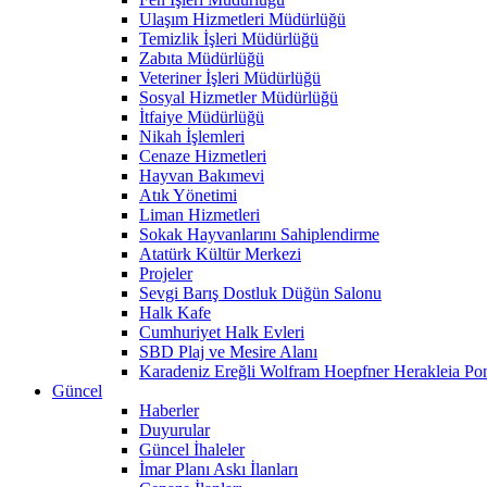
Ulaşım Hizmetleri Müdürlüğü
Temizlik İşleri Müdürlüğü
Zabıta Müdürlüğü
Veteriner İşleri Müdürlüğü
Sosyal Hizmetler Müdürlüğü
İtfaiye Müdürlüğü
Nikah İşlemleri
Cenaze Hizmetleri
Hayvan Bakımevi
Atık Yönetimi
Liman Hizmetleri
Sokak Hayvanlarını Sahiplendirme
Atatürk Kültür Merkezi
Projeler
Sevgi Barış Dostluk Düğün Salonu
Halk Kafe
Cumhuriyet Halk Evleri
SBD Plaj ve Mesire Alanı
Karadeniz Ereğli Wolfram Hoepfner Herakleia Pon
Güncel
Haberler
Duyurular
Güncel İhaleler
İmar Planı Askı İlanları