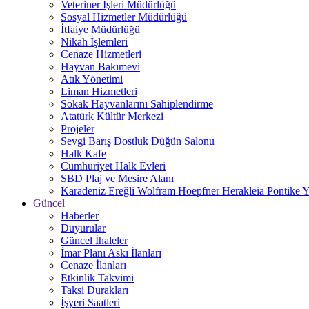
Veteriner İşleri Müdürlüğü
Sosyal Hizmetler Müdürlüğü
İtfaiye Müdürlüğü
Nikah İşlemleri
Cenaze Hizmetleri
Hayvan Bakımevi
Atık Yönetimi
Liman Hizmetleri
Sokak Hayvanlarını Sahiplendirme
Atatürk Kültür Merkezi
Projeler
Sevgi Barış Dostluk Düğün Salonu
Halk Kafe
Cumhuriyet Halk Evleri
SBD Plaj ve Mesire Alanı
Karadeniz Ereğli Wolfram Hoepfner Herakleia Pontike Y
Güncel
Haberler
Duyurular
Güncel İhaleler
İmar Planı Askı İlanları
Cenaze İlanları
Etkinlik Takvimi
Taksi Durakları
İşyeri Saatleri