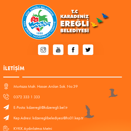
İLETIŞIM
Murtaza Mah. Hasan Arslan Sok. No:39
0372 333 1 333
E-Posta: kdzeregli@kdzeregli.bel.tr
Kep Adresi: kdzereglibelediyesi@hs01.kep.tr
KVKK Aydınlatma Metni