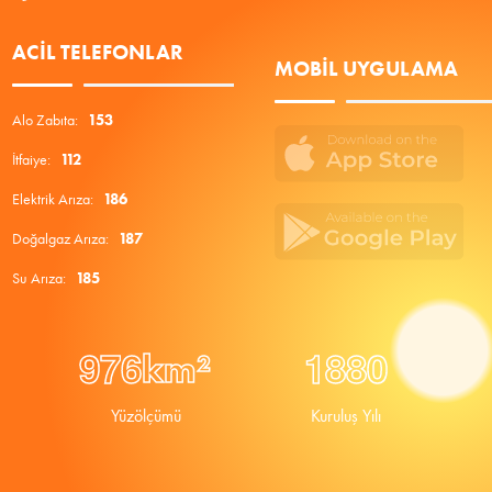
ACIL TELEFONLAR
MOBIL UYGULAMA
Alo Zabıta:
153
İtfaiye:
112
Elektrik Arıza:
186
Doğalgaz Arıza:
187
Su Arıza:
185
9
7
6
1
8
8
0
km²
Yüzölçümü
Kuruluş Yılı