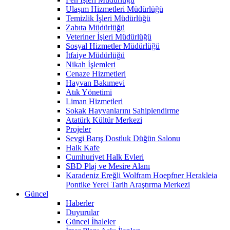
Ulaşım Hizmetleri Müdürlüğü
Temizlik İşleri Müdürlüğü
Zabıta Müdürlüğü
Veteriner İşleri Müdürlüğü
Sosyal Hizmetler Müdürlüğü
İtfaiye Müdürlüğü
Nikah İşlemleri
Cenaze Hizmetleri
Hayvan Bakımevi
Atık Yönetimi
Liman Hizmetleri
Sokak Hayvanlarını Sahiplendirme
Atatürk Kültür Merkezi
Projeler
Sevgi Barış Dostluk Düğün Salonu
Halk Kafe
Cumhuriyet Halk Evleri
SBD Plaj ve Mesire Alanı
Karadeniz Ereğli Wolfram Hoepfner Herakleia
Pontike Yerel Tarih Araştırma Merkezi
Güncel
Haberler
Duyurular
Güncel İhaleler