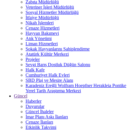
Zabıta Müdürlüğü
Veteriner İşleri Müdürlüğü
Sosyal Hizmetler Müdürlüğü
İtfaiye Müdürlüğü
Nikah İşlemleri
Cenaze Hizmetleri
Hayvan Bakımevi
Atık Yönetimi
Liman Hizmetleri
Sokak Hayvanlarını Sahiplendirme
Atatürk Kültür Merkezi
Projeler
Sevgi Barış Dostluk Düğün Salonu
Halk Kafe
Cumhuriyet Halk Evleri
SBD Plaj ve Mesire Alanı
Karadeniz Ereğli Wolfram Hoepfner Herakleia Pontike
Yerel Tarih Araştırma Merkezi
Güncel
Haberler
Duyurular
Güncel İhaleler
İmar Planı Askı İlanları
Cenaze İlanları
Etkinlik Takvimi