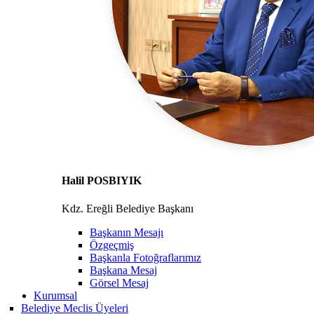
Halil POSBIYIK
Kdz. Ereğli Belediye Başkanı
Başkanın Mesajı
Özgeçmiş
Başkanla Fotoğraflarımız
Başkana Mesaj
Görsel Mesaj
Kurumsal
Belediye Meclis Üyeleri