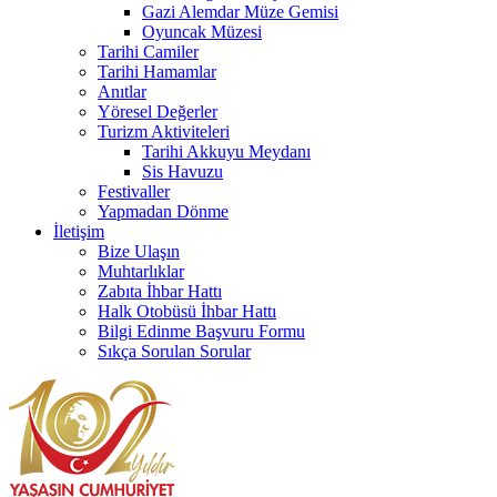
Gazi Alemdar Müze Gemisi
Oyuncak Müzesi
Tarihi Camiler
Tarihi Hamamlar
Anıtlar
Yöresel Değerler
Turizm Aktiviteleri
Tarihi Akkuyu Meydanı
Sis Havuzu
Festivaller
Yapmadan Dönme
İletişim
Bize Ulaşın
Muhtarlıklar
Zabıta İhbar Hattı
Halk Otobüsü İhbar Hattı
Bilgi Edinme Başvuru Formu
Sıkça Sorulan Sorular