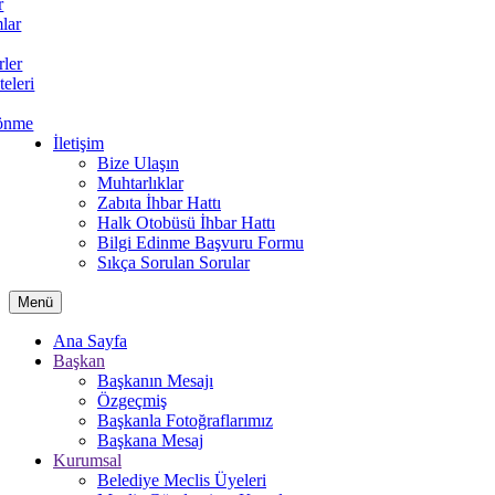
r
lar
rler
teleri
önme
İletişim
Bize Ulaşın
Muhtarlıklar
Zabıta İhbar Hattı
Halk Otobüsü İhbar Hattı
Bilgi Edinme Başvuru Formu
Sıkça Sorulan Sorular
Menü
Ana Sayfa
Başkan
Başkanın Mesajı
Özgeçmiş
Başkanla Fotoğraflarımız
Başkana Mesaj
Kurumsal
Belediye Meclis Üyeleri