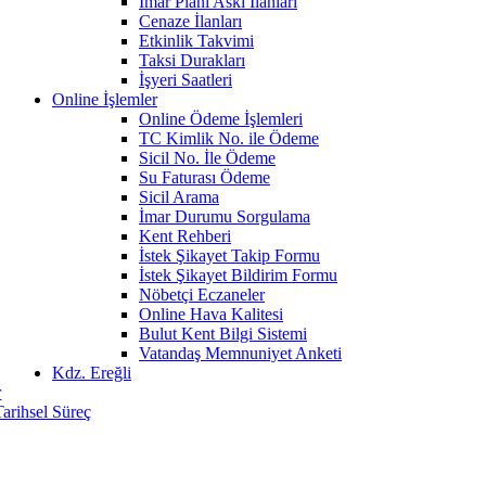
İmar Planı Askı İlanları
Cenaze İlanları
Etkinlik Takvimi
Taksi Durakları
İşyeri Saatleri
Online İşlemler
Online Ödeme İşlemleri
TC Kimlik No. ile Ödeme
Sicil No. İle Ödeme
Su Faturası Ödeme
Sicil Arama
İmar Durumu Sorgulama
Kent Rehberi
İstek Şikayet Takip Formu
İstek Şikayet Bildirim Formu
Nöbetçi Eczaneler
Online Hava Kalitesi
Bulut Kent Bilgi Sistemi
Vatandaş Memnuniyet Anketi
Kdz. Ereğli
r
Tarihsel Süreç