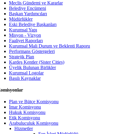
Meclis Gündemi ve Kararlar
Belediye Encümeni
Başkan Yardımcıları
Müdürlükler
Eski Belediye Başkanları
Kurumsal Yapı
Misyon - Vizyon
Faaliyet Raporları
Kurumsal Mali Durum ve Beklenti Raporu
Performans Göstergeleri
Stratejik Plan
Kardeş Kentler (Sister Cities)
Üyelik Bulunan Birlikler
Kurumsal Logolar
Basılı Kaynaklar
omisyonlar
Plan ve Bütçe Komisyonu
İmar Komisyonu
Hukuk Komisyonu
Etik Komisyonu
Arabuluculuk Komisyonu
Hizmetler
Fen İşleri Müdürlüğü