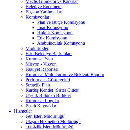
Meclis Gündemi ve Kararlar
Belediye Encümeni
Başkan Yardımcıları
Komisyonlar
Plan ve Bütçe Komisyonu
İmar Komisyonu
Hukuk Komisyonu
Etik Komisyonu
Arabuluculuk Komisyonu
Müdürlükler
Eski Belediye Başkanları
Kurumsal Yapı
Misyon - Vizyon
Faaliyet Raporları
Kurumsal Mali Durum ve Beklenti Raporu
Performans Göstergeleri
Stratejik Plan
Kardeş Kentler (Sister Cities)
Üyelik Bulunan Birlikler
Kurumsal Logolar
Basılı Kaynaklar
Hizmetler
Fen İşleri Müdürlüğü
Ulaşım Hizmetleri Müdürlüğü
Temizlik İşleri Müdürlüğü