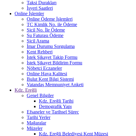
Taksi Durakları
İşyeri Saatleri
Online İşlemler
Online Ödeme İşlemleri
TC Kimlik No. ile Ödeme
Sicil No. İle Ödeme
Su Faturası Ödeme
Sicil Arama
İmar Durumu Sorgulama
Kent Rehberi
İstek Şikayet Takip Formu
İstek Şikayet Bildirim Formu
Nöbetçi Eczaneler
Online Hava Kalitesi
Bulut Kent Bilgi Sistemi
Vatandaş Memnuniyet Anketi
Kdz. Ereğli
Genel Bilgiler
Kdz. Ereğli Tarihi
Demografik Yapı
Efsaneler ve Tarihsel Süreç
Tarihi Yerler
Mağaralar
Müzeler
Kdz. Ereğli Belediyesi Kent Müzesi