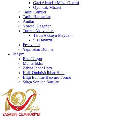
Gazi Alemdar Müze Gemisi
Oyuncak Müzesi
Tarihi Camiler
Tarihi Hamamlar
Anıtlar
Yöresel Değerler
Turizm Aktiviteleri
Tarihi Akkuyu Meydanı
Sis Havuzu
Festivaller
Yapmadan Dönme
İletişim
Bize Ulaşın
Muhtarlıklar
Zabıta İhbar Hattı
Halk Otobüsü İhbar Hattı
Bilgi Edinme Başvuru Formu
Sıkça Sorulan Sorular