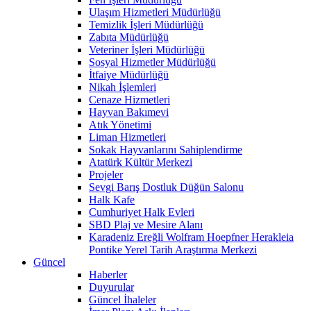
Ulaşım Hizmetleri Müdürlüğü
Temizlik İşleri Müdürlüğü
Zabıta Müdürlüğü
Veteriner İşleri Müdürlüğü
Sosyal Hizmetler Müdürlüğü
İtfaiye Müdürlüğü
Nikah İşlemleri
Cenaze Hizmetleri
Hayvan Bakımevi
Atık Yönetimi
Liman Hizmetleri
Sokak Hayvanlarını Sahiplendirme
Atatürk Kültür Merkezi
Projeler
Sevgi Barış Dostluk Düğün Salonu
Halk Kafe
Cumhuriyet Halk Evleri
SBD Plaj ve Mesire Alanı
Karadeniz Ereğli Wolfram Hoepfner Herakleia
Pontike Yerel Tarih Araştırma Merkezi
Güncel
Haberler
Duyurular
Güncel İhaleler