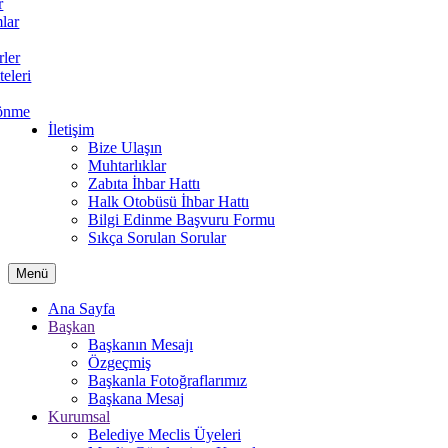
r
lar
rler
teleri
önme
İletişim
Bize Ulaşın
Muhtarlıklar
Zabıta İhbar Hattı
Halk Otobüsü İhbar Hattı
Bilgi Edinme Başvuru Formu
Sıkça Sorulan Sorular
Menü
Ana Sayfa
Başkan
Başkanın Mesajı
Özgeçmiş
Başkanla Fotoğraflarımız
Başkana Mesaj
Kurumsal
Belediye Meclis Üyeleri