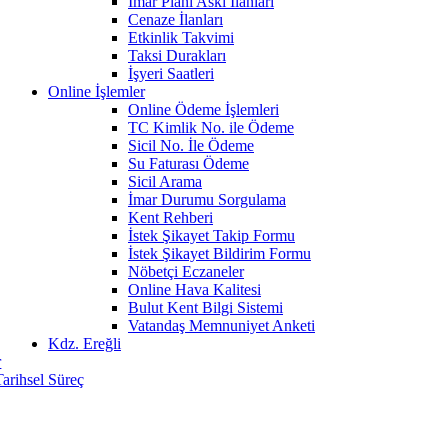
İmar Planı Askı İlanları
Cenaze İlanları
Etkinlik Takvimi
Taksi Durakları
İşyeri Saatleri
Online İşlemler
Online Ödeme İşlemleri
TC Kimlik No. ile Ödeme
Sicil No. İle Ödeme
Su Faturası Ödeme
Sicil Arama
İmar Durumu Sorgulama
Kent Rehberi
İstek Şikayet Takip Formu
İstek Şikayet Bildirim Formu
Nöbetçi Eczaneler
Online Hava Kalitesi
Bulut Kent Bilgi Sistemi
Vatandaş Memnuniyet Anketi
Kdz. Ereğli
r
Tarihsel Süreç