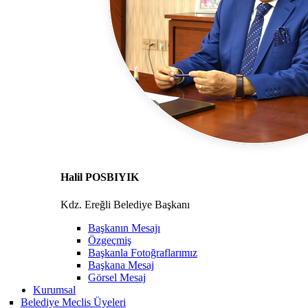
Halil POSBIYIK
Kdz. Ereğli Belediye Başkanı
Başkanın Mesajı
Özgeçmiş
Başkanla Fotoğraflarımız
Başkana Mesaj
Görsel Mesaj
Kurumsal
Belediye Meclis Üyeleri