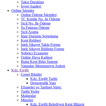
Taksi Durakları
İşyeri Saatleri
Online İşlemler
Online Ödeme İşlemleri
TC Kimlik No. ile Ödeme
Sicil No. İle Ödeme
Su Faturası Ödeme
Sicil Arama
İmar Durumu Sorgulama
Kent Rehberi
İstek Şikayet Takip Formu
İstek Şikayet Bildirim Formu
Nöbetçi Eczaneler
Online Hava Kalitesi
Bulut Kent Bilgi Sistemi
Vatandaş Memnuniyet Anketi
Kdz. Ereğli
Genel Bilgiler
Kdz. Ereğli Tarihi
Demografik Yapı
Efsaneler ve Tarihsel Süreç
Tarihi Yerler
Mağaralar
Müzeler
Kdz. Ereğli Belediyesi Kent Müzesi