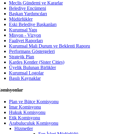
Meclis Gündemi ve Kararlar
Belediye Encümeni
Başkan Yardımcıları
Müdürlükler
Eski Belediye Başkanları
Kurumsal Yapı
Misyon - Vizyon
Faaliyet Raporları
Kurumsal Mali Durum ve Beklenti Raporu
Performans Göstergeleri
Stratejik Plan
Kardeş Kentler (Sister Cities)
Üyelik Bulunan Birlikler
Kurumsal Logolar
Basılı Kaynaklar
omisyonlar
Plan ve Bütçe Komisyonu
İmar Komisyonu
Hukuk Komisyonu
Etik Komisyonu
Arabuluculuk Komisyonu
Hizmetler
Fen İşleri Müdürlüğü