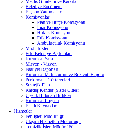
Meclis Gündemi ve Kararlar
Belediye Encümeni
Başkan Yardımcıları
Komisyonlar
Plan ve Bütçe Komisyonu
İmar Komisyonu
Hukuk Komisyonu
Etik Komisyonu
Arabuluculuk Komisyonu
Müdürlükler
Eski Belediye Başkanları
Kurumsal Yapı
Misyon - Vizyon
Faaliyet Raporları
Kurumsal Mali Durum ve Beklenti Raporu
Performans Göstergeleri
Stratejik Plan
Kardeş Kentler (Sister Cities)
Üyelik Bulunan Birlikler
Kurumsal Logolar
Basılı Kaynaklar
Hizmetler
Fen İşleri Müdürlüğü
Ulaşım Hizmetleri Müdürlüğü
Temizlik İşleri Müdürlüğü