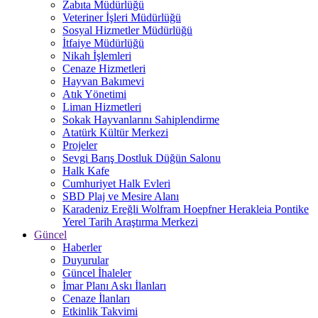
Zabıta Müdürlüğü
Veteriner İşleri Müdürlüğü
Sosyal Hizmetler Müdürlüğü
İtfaiye Müdürlüğü
Nikah İşlemleri
Cenaze Hizmetleri
Hayvan Bakımevi
Atık Yönetimi
Liman Hizmetleri
Sokak Hayvanlarını Sahiplendirme
Atatürk Kültür Merkezi
Projeler
Sevgi Barış Dostluk Düğün Salonu
Halk Kafe
Cumhuriyet Halk Evleri
SBD Plaj ve Mesire Alanı
Karadeniz Ereğli Wolfram Hoepfner Herakleia Pontike
Yerel Tarih Araştırma Merkezi
Güncel
Haberler
Duyurular
Güncel İhaleler
İmar Planı Askı İlanları
Cenaze İlanları
Etkinlik Takvimi