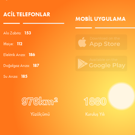
ACIL TELEFONLAR
MOBIL UYGULAMA
Alo Zabıta:
153
İtfaiye:
112
Elektrik Arıza:
186
Doğalgaz Arıza:
187
Su Arıza:
185
9
7
6
1
8
8
0
km²
Yüzölçümü
Kuruluş Yılı