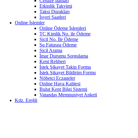
Cenaze İlanları
Etkinlik Takvimi
Taksi Durakları
İşyeri Saatleri
Online İşlemler
Online Ödeme İşlemleri
TC Kimlik No. ile Ödeme
Sicil No. İle Ödeme
Su Faturası Ödeme
Sicil Arama
İmar Durumu Sorgulama
Kent Rehberi
İstek Şikayet Takip Formu
İstek Şikayet Bildirim Formu
Nöbetçi Eczaneler
Online Hava Kalitesi
Bulut Kent Bilgi Sistemi
Vatandaş Memnuniyet Anketi
Kdz. Ereğli