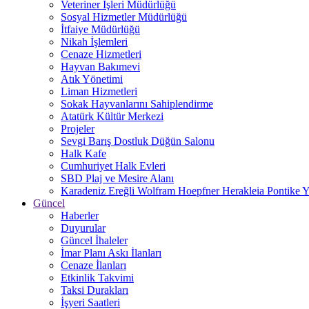
Veteriner İşleri Müdürlüğü
Sosyal Hizmetler Müdürlüğü
İtfaiye Müdürlüğü
Nikah İşlemleri
Cenaze Hizmetleri
Hayvan Bakımevi
Atık Yönetimi
Liman Hizmetleri
Sokak Hayvanlarını Sahiplendirme
Atatürk Kültür Merkezi
Projeler
Sevgi Barış Dostluk Düğün Salonu
Halk Kafe
Cumhuriyet Halk Evleri
SBD Plaj ve Mesire Alanı
Karadeniz Ereğli Wolfram Hoepfner Herakleia Pontike Y
Güncel
Haberler
Duyurular
Güncel İhaleler
İmar Planı Askı İlanları
Cenaze İlanları
Etkinlik Takvimi
Taksi Durakları
İşyeri Saatleri