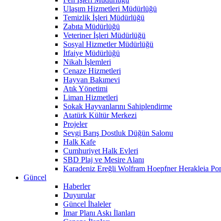
Ulaşım Hizmetleri Müdürlüğü
Temizlik İşleri Müdürlüğü
Zabıta Müdürlüğü
Veteriner İşleri Müdürlüğü
Sosyal Hizmetler Müdürlüğü
İtfaiye Müdürlüğü
Nikah İşlemleri
Cenaze Hizmetleri
Hayvan Bakımevi
Atık Yönetimi
Liman Hizmetleri
Sokak Hayvanlarını Sahiplendirme
Atatürk Kültür Merkezi
Projeler
Sevgi Barış Dostluk Düğün Salonu
Halk Kafe
Cumhuriyet Halk Evleri
SBD Plaj ve Mesire Alanı
Karadeniz Ereğli Wolfram Hoepfner Herakleia Pon
Güncel
Haberler
Duyurular
Güncel İhaleler
İmar Planı Askı İlanları