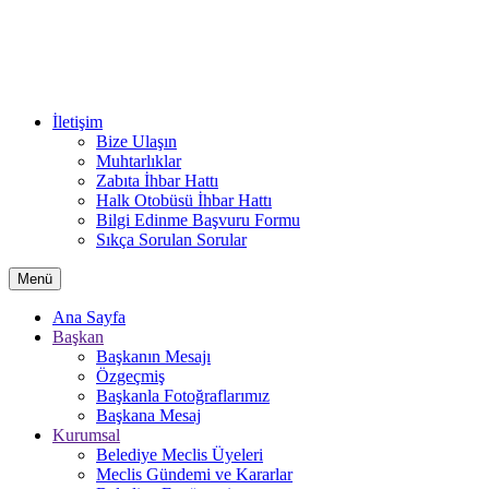
İletişim
Bize Ulaşın
Muhtarlıklar
Zabıta İhbar Hattı
Halk Otobüsü İhbar Hattı
Bilgi Edinme Başvuru Formu
Sıkça Sorulan Sorular
Menü
Ana Sayfa
Başkan
Başkanın Mesajı
Özgeçmiş
Başkanla Fotoğraflarımız
Başkana Mesaj
Kurumsal
Belediye Meclis Üyeleri
Meclis Gündemi ve Kararlar