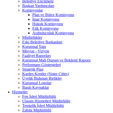
Belediye Encümeni
Başkan Yardımcıları
Komisyonlar
Plan ve Bütçe Komisyonu
İmar Komisyonu
Hukuk Komisyonu
Etik Komisyonu
Arabuluculuk Komisyonu
Müdürlükler
Eski Belediye Başkanları
Kurumsal Yapı
Misyon - Vizyon
Faaliyet Raporları
Kurumsal Mali Durum ve Beklenti Raporu
Performans Göstergeleri
Stratejik Plan
Kardeş Kentler (Sister Cities)
Üyelik Bulunan Birlikler
Kurumsal Logolar
Basılı Kaynaklar
Hizmetler
Fen İşleri Müdürlüğü
Ulaşım Hizmetleri Müdürlüğü
Temizlik İşleri Müdürlüğü
Zabıta Müdürlüğü