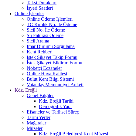
Taksi Durakları
İşyeri Saatleri
Online İşlemler
Online Ödeme İşlemleri
TC Kimlik No. ile Ödeme
Sicil No. İle Ödeme
Su Faturası Ödeme
Sicil Arama
İmar Durumu Sorgulama
Kent Rehberi
İstek Şikayet Takip Formu
İstek Şikayet Bildirim Formu
Nöbetçi Eczaneler
Online Hava Kalitesi
Bulut Kent Bilgi Sistemi
Vatandaş Memnuniyet Anketi
Kdz. Ereğli
Genel Bilgiler
Kdz. Ereğli Tarihi
Demografik Yapı
Efsaneler ve Tarihsel Süreç
Tarihi Yerler
Mağaralar
Müzeler
Kdz. Ereğli Belediyesi Kent Müzesi