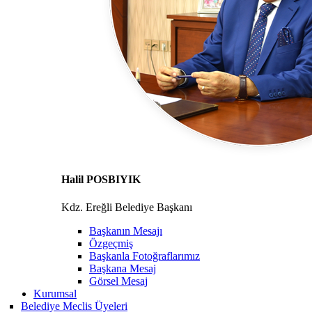
Halil POSBIYIK
Kdz. Ereğli Belediye Başkanı
Başkanın Mesajı
Özgeçmiş
Başkanla Fotoğraflarımız
Başkana Mesaj
Görsel Mesaj
Kurumsal
Belediye Meclis Üyeleri