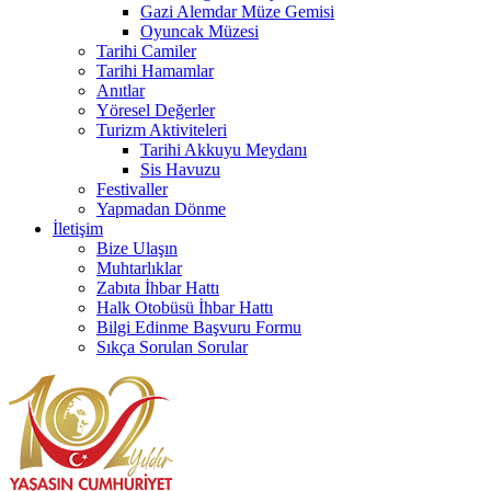
Gazi Alemdar Müze Gemisi
Oyuncak Müzesi
Tarihi Camiler
Tarihi Hamamlar
Anıtlar
Yöresel Değerler
Turizm Aktiviteleri
Tarihi Akkuyu Meydanı
Sis Havuzu
Festivaller
Yapmadan Dönme
İletişim
Bize Ulaşın
Muhtarlıklar
Zabıta İhbar Hattı
Halk Otobüsü İhbar Hattı
Bilgi Edinme Başvuru Formu
Sıkça Sorulan Sorular