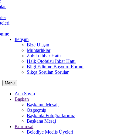
r
lar
rler
teleri
önme
İletişim
Bize Ulaşın
Muhtarlıklar
Zabıta İhbar Hattı
Halk Otobüsü İhbar Hattı
Bilgi Edinme Başvuru Formu
Sıkça Sorulan Sorular
Menü
Ana Sayfa
Başkan
Başkanın Mesajı
Özgeçmiş
Başkanla Fotoğraflarımız
Başkana Mesaj
Kurumsal
Belediye Meclis Üyeleri