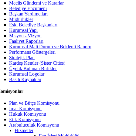
Meclis Gündemi ve Kararlar
Belediye Encümeni
Başkan Yardımcıları
Müdürlükler
Eski Belediye Başkanları
Kurumsal Yapı
Misyon - Vizyon
Faaliyet Raporları
Kurumsal Mali Durum ve Beklenti Raporu
Performans Göstergeleri
Stratejik Plan
Kardeş Kentler (Sister Cities)
Üyelik Bulunan Birlikler
Kurumsal Logolar
Basılı Kaynaklar
omisyonlar
Plan ve Bütçe Komisyonu
İmar Komisyonu
Hukuk Komisyonu
Etik Komisyonu
Arabuluculuk Komisyonu
Hizmetler
Fen İşleri Müdürlüğü