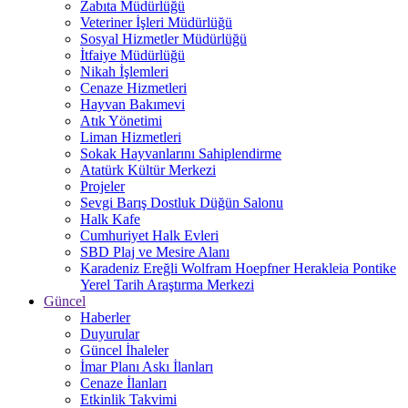
Zabıta Müdürlüğü
Veteriner İşleri Müdürlüğü
Sosyal Hizmetler Müdürlüğü
İtfaiye Müdürlüğü
Nikah İşlemleri
Cenaze Hizmetleri
Hayvan Bakımevi
Atık Yönetimi
Liman Hizmetleri
Sokak Hayvanlarını Sahiplendirme
Atatürk Kültür Merkezi
Projeler
Sevgi Barış Dostluk Düğün Salonu
Halk Kafe
Cumhuriyet Halk Evleri
SBD Plaj ve Mesire Alanı
Karadeniz Ereğli Wolfram Hoepfner Herakleia Pontike
Yerel Tarih Araştırma Merkezi
Güncel
Haberler
Duyurular
Güncel İhaleler
İmar Planı Askı İlanları
Cenaze İlanları
Etkinlik Takvimi