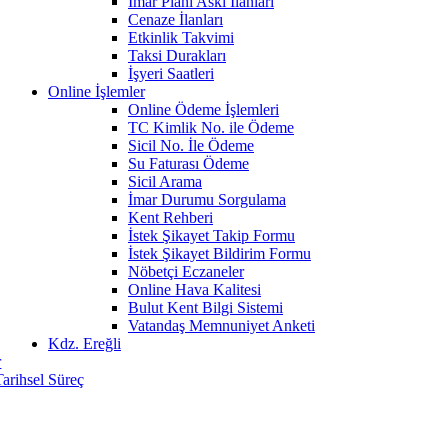
İmar Planı Askı İlanları
Cenaze İlanları
Etkinlik Takvimi
Taksi Durakları
İşyeri Saatleri
Online İşlemler
Online Ödeme İşlemleri
TC Kimlik No. ile Ödeme
Sicil No. İle Ödeme
Su Faturası Ödeme
Sicil Arama
İmar Durumu Sorgulama
Kent Rehberi
İstek Şikayet Takip Formu
İstek Şikayet Bildirim Formu
Nöbetçi Eczaneler
Online Hava Kalitesi
Bulut Kent Bilgi Sistemi
Vatandaş Memnuniyet Anketi
Kdz. Ereğli
r
Tarihsel Süreç