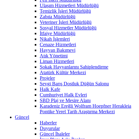
Ulaşım Hizmetleri Müdürlüğü
Temizlik İşleri Müdürlüğü
Zabıta Müdürlüğü
Veteriner İşleri Müdürlüğü
Sosyal Hizmetler Müdürlüğü
İtfaiye Müdürlüğü
Nikah İşlemleri
Cenaze Hizmetleri
Hayvan Bakımevi
Atık Yönetimi
Liman Hizmetleri
Sokak Hayvanlarını Sahiplendirme
Atatürk Kültür Merkezi
Projeler
Sevgi Barış Dostluk Düğün Salonu
Halk Kafe
Cumhuriyet Halk Evleri
SBD Plaj ve Mesire Alanı
Karadeniz Ereğli Wolfram Hoepfner Herakleia
Pontike Yerel Tarih Araştırma Merkezi
Güncel
Haberler
Duyurular
Güncel İhaleler