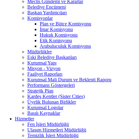
Meclis Gündemi ve Kararlar
Belediye Encümeni
Başkan Yardımcıları
Komisyonlar
Plan ve Bütçe Komisyonu
İmar Komisyonu
Hukuk Komisyonu
Etik Komisyonu
Arabuluculuk Komisyonu
Müdürlükler
Eski Belediye Başkanları
Kurumsal Yapı
Misyon - Vizyon
Faaliyet Raporları
Kurumsal Mali Durum ve Beklenti Raporu
Performans Göstergeleri
Stratejik Plan
Kardeş Kentler (Sister Cities)
Üyelik Bulunan Birlikler
Kurumsal Logolar
Basılı Kaynaklar
Hizmetler
Fen İşleri Müdürlüğü
Ulaşım Hizmetleri Müdürlüğü
Temizlik İşleri Müdürlüğü