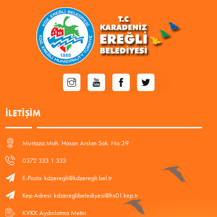
İLETIŞIM
Murtaza Mah. Hasan Arslan Sok. No:39
0372 333 1 333
E-Posta: kdzeregli@kdzeregli.bel.tr
Kep Adresi: kdzereglibelediyesi@hs01.kep.tr
KVKK Aydınlatma Metni