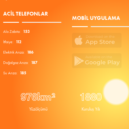
ACIL TELEFONLAR
MOBIL UYGULAMA
Alo Zabıta:
153
İtfaiye:
112
Elektrik Arıza:
186
Doğalgaz Arıza:
187
Su Arıza:
185
9
7
6
1
8
8
0
km²
Yüzölçümü
Kuruluş Yılı