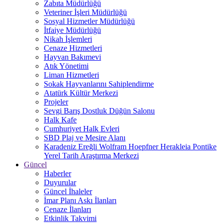
Zabıta Müdürlüğü
Veteriner İşleri Müdürlüğü
Sosyal Hizmetler Müdürlüğü
İtfaiye Müdürlüğü
Nikah İşlemleri
Cenaze Hizmetleri
Hayvan Bakımevi
Atık Yönetimi
Liman Hizmetleri
Sokak Hayvanlarını Sahiplendirme
Atatürk Kültür Merkezi
Projeler
Sevgi Barış Dostluk Düğün Salonu
Halk Kafe
Cumhuriyet Halk Evleri
SBD Plaj ve Mesire Alanı
Karadeniz Ereğli Wolfram Hoepfner Herakleia Pontike
Yerel Tarih Araştırma Merkezi
Güncel
Haberler
Duyurular
Güncel İhaleler
İmar Planı Askı İlanları
Cenaze İlanları
Etkinlik Takvimi