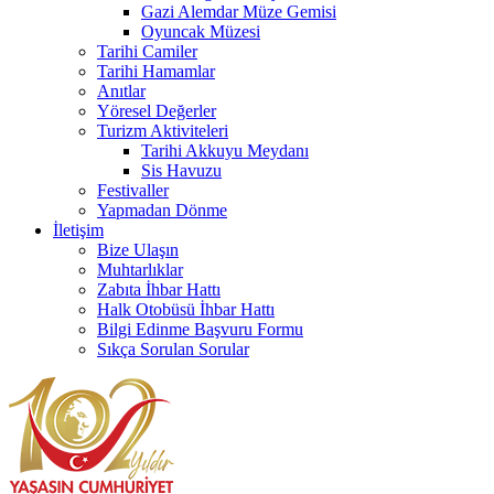
Gazi Alemdar Müze Gemisi
Oyuncak Müzesi
Tarihi Camiler
Tarihi Hamamlar
Anıtlar
Yöresel Değerler
Turizm Aktiviteleri
Tarihi Akkuyu Meydanı
Sis Havuzu
Festivaller
Yapmadan Dönme
İletişim
Bize Ulaşın
Muhtarlıklar
Zabıta İhbar Hattı
Halk Otobüsü İhbar Hattı
Bilgi Edinme Başvuru Formu
Sıkça Sorulan Sorular