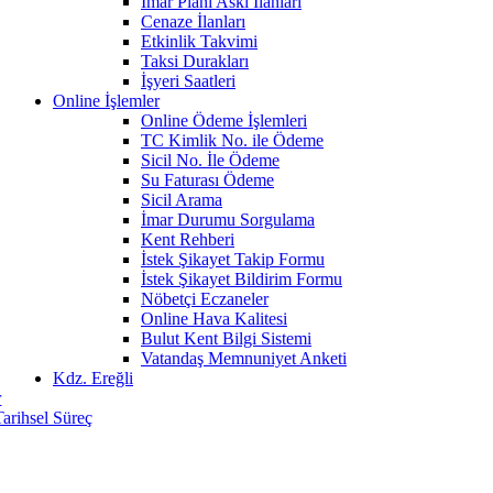
İmar Planı Askı İlanları
Cenaze İlanları
Etkinlik Takvimi
Taksi Durakları
İşyeri Saatleri
Online İşlemler
Online Ödeme İşlemleri
TC Kimlik No. ile Ödeme
Sicil No. İle Ödeme
Su Faturası Ödeme
Sicil Arama
İmar Durumu Sorgulama
Kent Rehberi
İstek Şikayet Takip Formu
İstek Şikayet Bildirim Formu
Nöbetçi Eczaneler
Online Hava Kalitesi
Bulut Kent Bilgi Sistemi
Vatandaş Memnuniyet Anketi
Kdz. Ereğli
r
Tarihsel Süreç