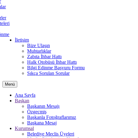
r
lar
rler
teleri
önme
İletişim
Bize Ulaşın
Muhtarlıklar
Zabıta İhbar Hattı
Halk Otobüsü İhbar Hattı
Bilgi Edinme Başvuru Formu
Sıkça Sorulan Sorular
Menü
Ana Sayfa
Başkan
Başkanın Mesajı
Özgeçmiş
Başkanla Fotoğraflarımız
Başkana Mesaj
Kurumsal
Belediye Meclis Üyeleri