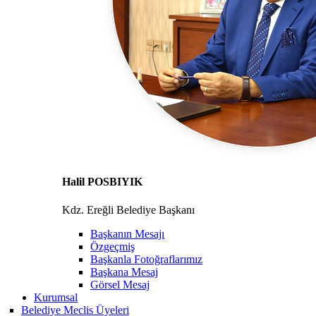
Halil POSBIYIK
Kdz. Ereğli Belediye Başkanı
Başkanın Mesajı
Özgeçmiş
Başkanla Fotoğraflarımız
Başkana Mesaj
Görsel Mesaj
Kurumsal
Belediye Meclis Üyeleri