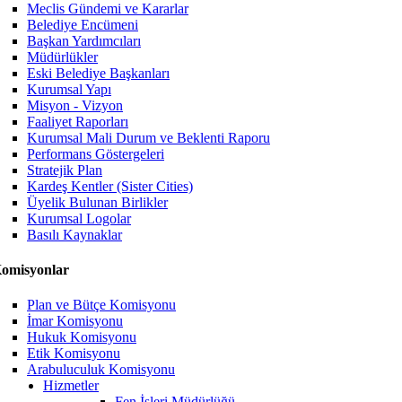
Meclis Gündemi ve Kararlar
Belediye Encümeni
Başkan Yardımcıları
Müdürlükler
Eski Belediye Başkanları
Kurumsal Yapı
Misyon - Vizyon
Faaliyet Raporları
Kurumsal Mali Durum ve Beklenti Raporu
Performans Göstergeleri
Stratejik Plan
Kardeş Kentler (Sister Cities)
Üyelik Bulunan Birlikler
Kurumsal Logolar
Basılı Kaynaklar
omisyonlar
Plan ve Bütçe Komisyonu
İmar Komisyonu
Hukuk Komisyonu
Etik Komisyonu
Arabuluculuk Komisyonu
Hizmetler
Fen İşleri Müdürlüğü