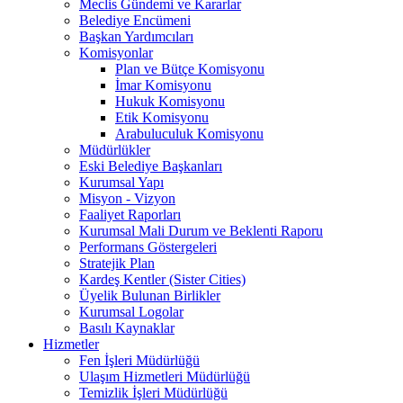
Meclis Gündemi ve Kararlar
Belediye Encümeni
Başkan Yardımcıları
Komisyonlar
Plan ve Bütçe Komisyonu
İmar Komisyonu
Hukuk Komisyonu
Etik Komisyonu
Arabuluculuk Komisyonu
Müdürlükler
Eski Belediye Başkanları
Kurumsal Yapı
Misyon - Vizyon
Faaliyet Raporları
Kurumsal Mali Durum ve Beklenti Raporu
Performans Göstergeleri
Stratejik Plan
Kardeş Kentler (Sister Cities)
Üyelik Bulunan Birlikler
Kurumsal Logolar
Basılı Kaynaklar
Hizmetler
Fen İşleri Müdürlüğü
Ulaşım Hizmetleri Müdürlüğü
Temizlik İşleri Müdürlüğü