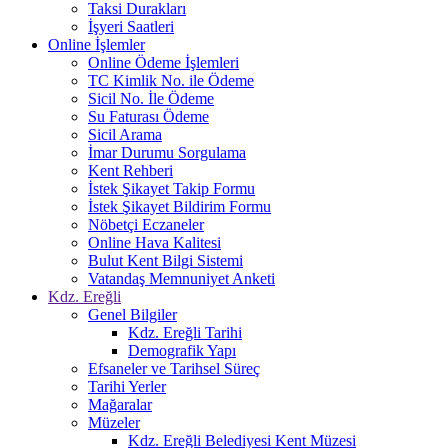
Taksi Durakları
İşyeri Saatleri
Online İşlemler
Online Ödeme İşlemleri
TC Kimlik No. ile Ödeme
Sicil No. İle Ödeme
Su Faturası Ödeme
Sicil Arama
İmar Durumu Sorgulama
Kent Rehberi
İstek Şikayet Takip Formu
İstek Şikayet Bildirim Formu
Nöbetçi Eczaneler
Online Hava Kalitesi
Bulut Kent Bilgi Sistemi
Vatandaş Memnuniyet Anketi
Kdz. Ereğli
Genel Bilgiler
Kdz. Ereğli Tarihi
Demografik Yapı
Efsaneler ve Tarihsel Süreç
Tarihi Yerler
Mağaralar
Müzeler
Kdz. Ereğli Belediyesi Kent Müzesi