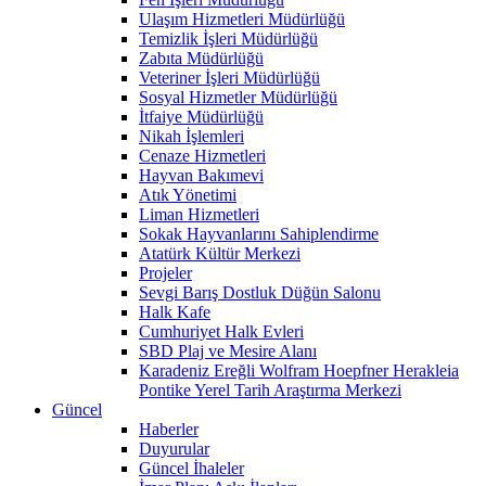
Ulaşım Hizmetleri Müdürlüğü
Temizlik İşleri Müdürlüğü
Zabıta Müdürlüğü
Veteriner İşleri Müdürlüğü
Sosyal Hizmetler Müdürlüğü
İtfaiye Müdürlüğü
Nikah İşlemleri
Cenaze Hizmetleri
Hayvan Bakımevi
Atık Yönetimi
Liman Hizmetleri
Sokak Hayvanlarını Sahiplendirme
Atatürk Kültür Merkezi
Projeler
Sevgi Barış Dostluk Düğün Salonu
Halk Kafe
Cumhuriyet Halk Evleri
SBD Plaj ve Mesire Alanı
Karadeniz Ereğli Wolfram Hoepfner Herakleia
Pontike Yerel Tarih Araştırma Merkezi
Güncel
Haberler
Duyurular
Güncel İhaleler