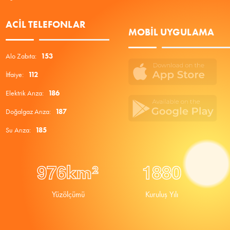
ACIL TELEFONLAR
MOBIL UYGULAMA
Alo Zabıta:
153
İtfaiye:
112
Elektrik Arıza:
186
Doğalgaz Arıza:
187
Su Arıza:
185
9
7
6
1
8
8
0
km²
Yüzölçümü
Kuruluş Yılı