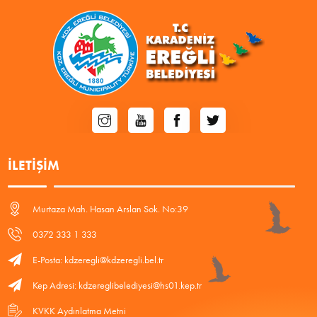
İLETIŞIM
Murtaza Mah. Hasan Arslan Sok. No:39
0372 333 1 333
E-Posta: kdzeregli@kdzeregli.bel.tr
Kep Adresi: kdzereglibelediyesi@hs01.kep.tr
KVKK Aydınlatma Metni