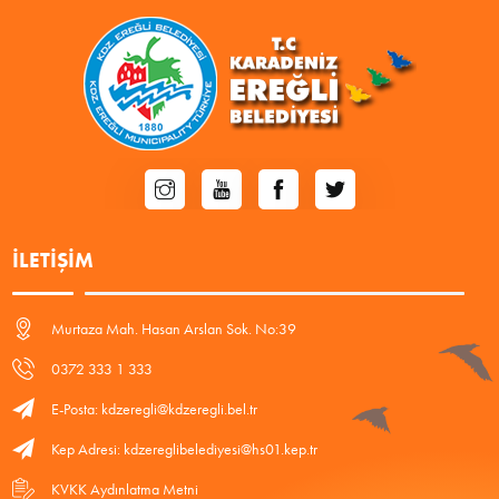
İLETIŞIM
Murtaza Mah. Hasan Arslan Sok. No:39
0372 333 1 333
E-Posta: kdzeregli@kdzeregli.bel.tr
Kep Adresi: kdzereglibelediyesi@hs01.kep.tr
KVKK Aydınlatma Metni