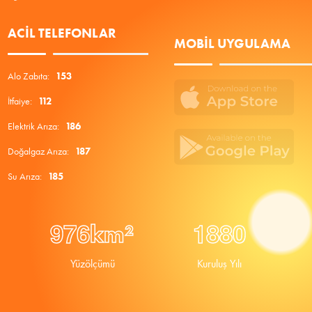
ACIL TELEFONLAR
MOBIL UYGULAMA
Alo Zabıta:
153
İtfaiye:
112
Elektrik Arıza:
186
Doğalgaz Arıza:
187
Su Arıza:
185
9
7
6
1
8
8
0
km²
Yüzölçümü
Kuruluş Yılı