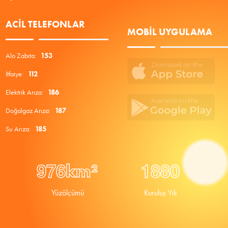
ACIL TELEFONLAR
MOBIL UYGULAMA
Alo Zabıta:
153
İtfaiye:
112
Elektrik Arıza:
186
Doğalgaz Arıza:
187
Su Arıza:
185
9
7
6
1
8
8
0
km²
Yüzölçümü
Kuruluş Yılı