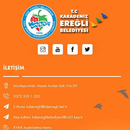
İLETIŞIM
Murtaza Mah. Hasan Arslan Sok. No:39
0372 333 1 333
E-Posta: kdzeregli@kdzeregli.bel.tr
Kep Adresi: kdzereglibelediyesi@hs01.kep.tr
KVKK Aydınlatma Metni