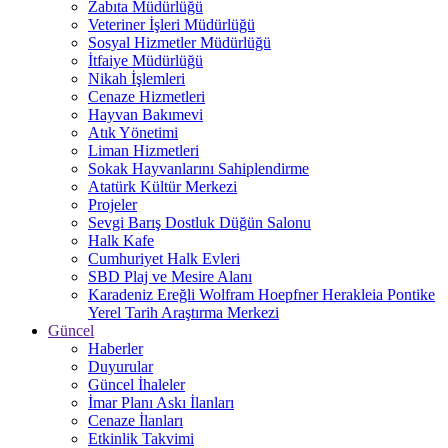
Zabıta Müdürlüğü
Veteriner İşleri Müdürlüğü
Sosyal Hizmetler Müdürlüğü
İtfaiye Müdürlüğü
Nikah İşlemleri
Cenaze Hizmetleri
Hayvan Bakımevi
Atık Yönetimi
Liman Hizmetleri
Sokak Hayvanlarını Sahiplendirme
Atatürk Kültür Merkezi
Projeler
Sevgi Barış Dostluk Düğün Salonu
Halk Kafe
Cumhuriyet Halk Evleri
SBD Plaj ve Mesire Alanı
Karadeniz Ereğli Wolfram Hoepfner Herakleia Pontike
Yerel Tarih Araştırma Merkezi
Güncel
Haberler
Duyurular
Güncel İhaleler
İmar Planı Askı İlanları
Cenaze İlanları
Etkinlik Takvimi