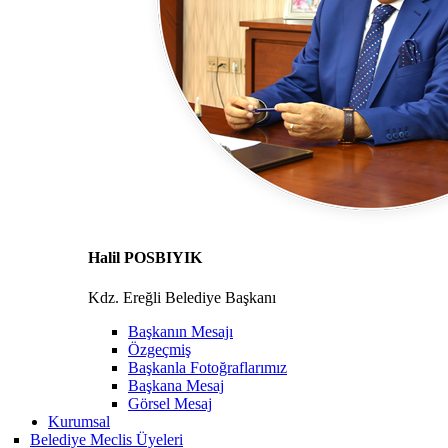
Halil POSBIYIK
Kdz. Ereğli Belediye Başkanı
Başkanın Mesajı
Özgeçmiş
Başkanla Fotoğraflarımız
Başkana Mesaj
Görsel Mesaj
Kurumsal
Belediye Meclis Üyeleri