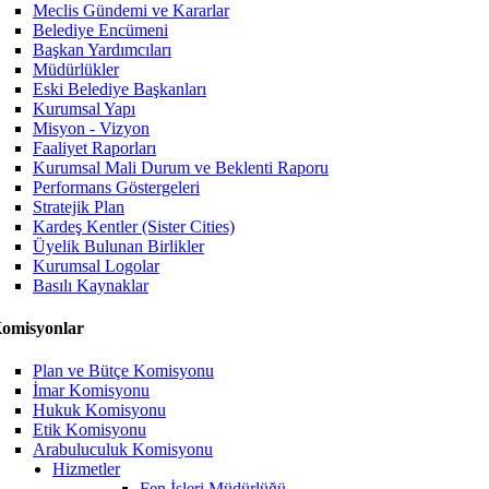
Meclis Gündemi ve Kararlar
Belediye Encümeni
Başkan Yardımcıları
Müdürlükler
Eski Belediye Başkanları
Kurumsal Yapı
Misyon - Vizyon
Faaliyet Raporları
Kurumsal Mali Durum ve Beklenti Raporu
Performans Göstergeleri
Stratejik Plan
Kardeş Kentler (Sister Cities)
Üyelik Bulunan Birlikler
Kurumsal Logolar
Basılı Kaynaklar
omisyonlar
Plan ve Bütçe Komisyonu
İmar Komisyonu
Hukuk Komisyonu
Etik Komisyonu
Arabuluculuk Komisyonu
Hizmetler
Fen İşleri Müdürlüğü