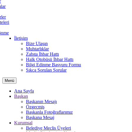
r
lar
rler
teleri
önme
İletişim
Bize Ulaşın
Muhtarlıklar
Zabıta İhbar Hattı
Halk Otobüsü İhbar Hattı
Bilgi Edinme Başvuru Formu
Sıkça Sorulan Sorular
Menü
Ana Sayfa
Başkan
Başkanın Mesajı
Özgeçmiş
Başkanla Fotoğraflarımız
Başkana Mesaj
Kurumsal
Belediye Meclis Üyeleri