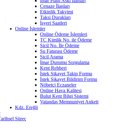
İmar Planı Askı İlanları
Cenaze İlanları
Etkinlik Takvimi
Taksi Durakları
İşyeri Saatleri
Online İşlemler
Online Ödeme İşlemleri
TC Kimlik No. ile Ödeme
Sicil No. İle Ödeme
Su Faturası Ödeme
Sicil Arama
İmar Durumu Sorgulama
Kent Rehberi
İstek Şikayet Takip Formu
İstek Şikayet Bildirim Formu
Nöbetçi Eczaneler
Online Hava Kalitesi
Bulut Kent Bilgi Sistemi
Vatandaş Memnuniyet Anketi
Kdz. Ereğli
r
Tarihsel Süreç