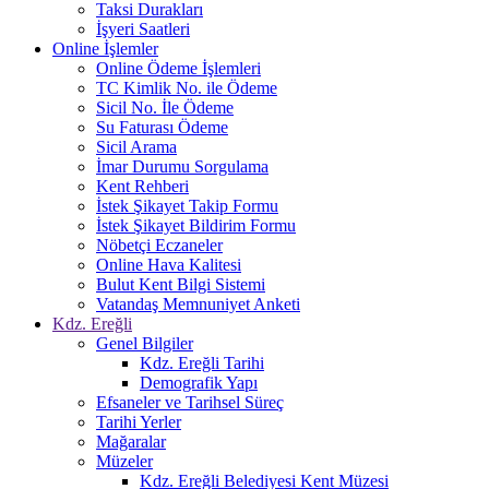
Taksi Durakları
İşyeri Saatleri
Online İşlemler
Online Ödeme İşlemleri
TC Kimlik No. ile Ödeme
Sicil No. İle Ödeme
Su Faturası Ödeme
Sicil Arama
İmar Durumu Sorgulama
Kent Rehberi
İstek Şikayet Takip Formu
İstek Şikayet Bildirim Formu
Nöbetçi Eczaneler
Online Hava Kalitesi
Bulut Kent Bilgi Sistemi
Vatandaş Memnuniyet Anketi
Kdz. Ereğli
Genel Bilgiler
Kdz. Ereğli Tarihi
Demografik Yapı
Efsaneler ve Tarihsel Süreç
Tarihi Yerler
Mağaralar
Müzeler
Kdz. Ereğli Belediyesi Kent Müzesi