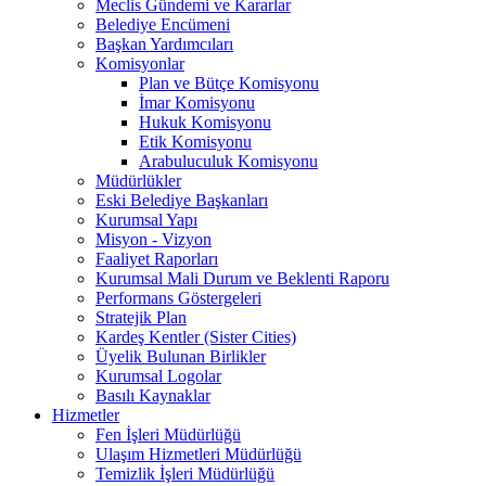
Meclis Gündemi ve Kararlar
Belediye Encümeni
Başkan Yardımcıları
Komisyonlar
Plan ve Bütçe Komisyonu
İmar Komisyonu
Hukuk Komisyonu
Etik Komisyonu
Arabuluculuk Komisyonu
Müdürlükler
Eski Belediye Başkanları
Kurumsal Yapı
Misyon - Vizyon
Faaliyet Raporları
Kurumsal Mali Durum ve Beklenti Raporu
Performans Göstergeleri
Stratejik Plan
Kardeş Kentler (Sister Cities)
Üyelik Bulunan Birlikler
Kurumsal Logolar
Basılı Kaynaklar
Hizmetler
Fen İşleri Müdürlüğü
Ulaşım Hizmetleri Müdürlüğü
Temizlik İşleri Müdürlüğü