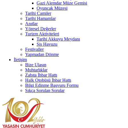
Gazi Alemdar Müze Gemisi
Oyuncak Müzesi
Tarihi Camiler
Tarihi Hamamlar
Anıtlar
Yöresel Değerler
Turizm Aktiviteleri
Tarihi Akkuyu Meydanı
Sis Havuzu
Festivaller
Yapmadan Dönme
İletişim
Bize Ulaşın
Muhtarlıklar
Zabıta İhbar Hattı
Halk Otobüsü İhbar Hattı
Bilgi Edinme Başvuru Formu
Sıkça Sorulan Sorular