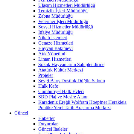
Ulaşım Hizmetleri Müdürlüğü
Temizlik İşleri Müdürlüğü
Zabıta Müdürlüğü
Veteriner İşleri Müdürlüğü
Sosyal Hizmetler Müdürlüğü
İtfaiye Müdürlüğü
Nikah İşlemleri
Cenaze Hizmetleri
Hayvan Bakımevi
Atık Yönetimi
Liman Hizmetleri
Sokak Hayvanlarını Sahiplendirme
Atatürk Kültür Merkezi
Projeler
Sevgi Barış Dostluk Düğün Salonu
Halk Kafe
Cumhuriyet Halk Evleri
SBD Plaj ve Mesire Alanı
Karadeniz Ereğli Wolfram Hoepfner Herakleia
Pontike Yerel Tarih Araştırma Merkezi
Güncel
Haberler
Duyurular
Güncel İhaleler