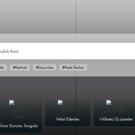
ostluk Kenti
ler
#Festival
#Duyurular
#İhale İlanları
Vefat Edenler
Nöbetçi Eczaneler
İmar Durumu Sorgula