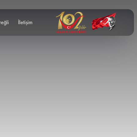
reğli
İletişim