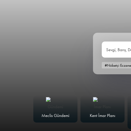
Sevgi, Barış, D
#Nöbetçi Eczane
alk Masası
Meclis Gündemi
Kent İmar Planı