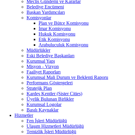
Meclis Gündemi ve Kararlar
Belediye Encümeni
Başkan Yardımcıları
Komisyonlar
Plan ve Bütçe Komisyonu
İmar Komisyonu
Hukuk Komisyonu
Etik Komisyonu
Arabuluculuk Komisyonu
Müdürlükler
Eski Belediye Başkanları
Kurumsal Yapı
Misyon - Vizyon
Faaliyet Raporları
Kurumsal Mali Durum ve Beklenti Raporu
Performans Göstergeleri
Stratejik Plan
Kardeş Kentler (Sister Cities)
Üyelik Bulunan Birlikler
Kurumsal Logolar
Basılı Kaynaklar
Hizmetler
Fen İşleri Müdürlüğü
Ulaşım Hizmetleri Müdürlüğü
Temizlik İşleri Müdürlüğü