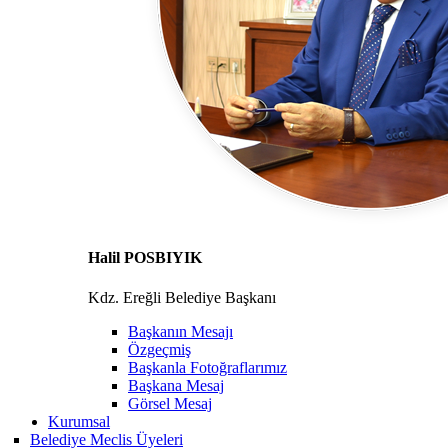
Halil POSBIYIK
Kdz. Ereğli Belediye Başkanı
Başkanın Mesajı
Özgeçmiş
Başkanla Fotoğraflarımız
Başkana Mesaj
Görsel Mesaj
Kurumsal
Belediye Meclis Üyeleri