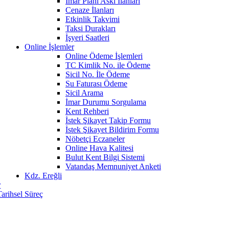
İmar Planı Askı İlanları
Cenaze İlanları
Etkinlik Takvimi
Taksi Durakları
İşyeri Saatleri
Online İşlemler
Online Ödeme İşlemleri
TC Kimlik No. ile Ödeme
Sicil No. İle Ödeme
Su Faturası Ödeme
Sicil Arama
İmar Durumu Sorgulama
Kent Rehberi
İstek Şikayet Takip Formu
İstek Şikayet Bildirim Formu
Nöbetçi Eczaneler
Online Hava Kalitesi
Bulut Kent Bilgi Sistemi
Vatandaş Memnuniyet Anketi
Kdz. Ereğli
r
Tarihsel Süreç