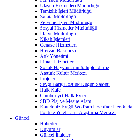
Ulaşım Hizmetleri Müdürlüğü
Temizlik İşleri Müdürlüğü
Zabıta Müdürlüğü
Veteriner İşleri Müdürlüğü
Sosyal Hizmetler Müdürlüğü
İtfaiye Müdürlüğü
Nikah İşlemleri
Cenaze Hizmetleri
Hayvan Bakımevi
Atık Yönetimi
Liman Hizmetleri
Sokak Hayvanlarını Sahiplendirme
Atatürk Kültür Merkezi
Projeler
Sevgi Barış Dostluk Düğün Salonu
Halk Kafe
Cumhuriyet Halk Evleri
SBD Plaj ve Mesire Alanı
Karadeniz Ereğli Wolfram Hoepfner Herakleia
Pontike Yerel Tarih Araştırma Merkezi
Güncel
Haberler
Duyurular
Güncel İhaleler