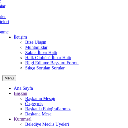
r
lar
rler
teleri
önme
İletişim
Bize Ulaşın
Muhtarlıklar
Zabıta İhbar Hattı
Halk Otobüsü İhbar Hattı
Bilgi Edinme Başvuru Formu
Sıkça Sorulan Sorular
Menü
Ana Sayfa
Başkan
Başkanın Mesajı
Özgeçmiş
Başkanla Fotoğraflarımız
Başkana Mesaj
Kurumsal
Belediye Meclis Üyeleri