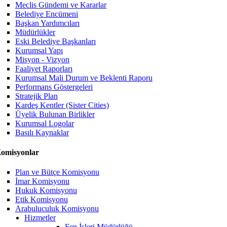
Meclis Gündemi ve Kararlar
Belediye Encümeni
Başkan Yardımcıları
Müdürlükler
Eski Belediye Başkanları
Kurumsal Yapı
Misyon - Vizyon
Faaliyet Raporları
Kurumsal Mali Durum ve Beklenti Raporu
Performans Göstergeleri
Stratejik Plan
Kardeş Kentler (Sister Cities)
Üyelik Bulunan Birlikler
Kurumsal Logolar
Basılı Kaynaklar
omisyonlar
Plan ve Bütçe Komisyonu
İmar Komisyonu
Hukuk Komisyonu
Etik Komisyonu
Arabuluculuk Komisyonu
Hizmetler
Fen İşleri Müdürlüğü