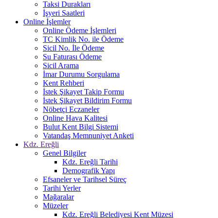
Taksi Durakları
İşyeri Saatleri
Online İşlemler
Online Ödeme İşlemleri
TC Kimlik No. ile Ödeme
Sicil No. İle Ödeme
Su Faturası Ödeme
Sicil Arama
İmar Durumu Sorgulama
Kent Rehberi
İstek Şikayet Takip Formu
İstek Şikayet Bildirim Formu
Nöbetçi Eczaneler
Online Hava Kalitesi
Bulut Kent Bilgi Sistemi
Vatandaş Memnuniyet Anketi
Kdz. Ereğli
Genel Bilgiler
Kdz. Ereğli Tarihi
Demografik Yapı
Efsaneler ve Tarihsel Süreç
Tarihi Yerler
Mağaralar
Müzeler
Kdz. Ereğli Belediyesi Kent Müzesi