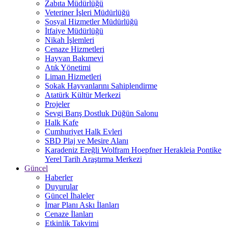
Zabıta Müdürlüğü
Veteriner İşleri Müdürlüğü
Sosyal Hizmetler Müdürlüğü
İtfaiye Müdürlüğü
Nikah İşlemleri
Cenaze Hizmetleri
Hayvan Bakımevi
Atık Yönetimi
Liman Hizmetleri
Sokak Hayvanlarını Sahiplendirme
Atatürk Kültür Merkezi
Projeler
Sevgi Barış Dostluk Düğün Salonu
Halk Kafe
Cumhuriyet Halk Evleri
SBD Plaj ve Mesire Alanı
Karadeniz Ereğli Wolfram Hoepfner Herakleia Pontike
Yerel Tarih Araştırma Merkezi
Güncel
Haberler
Duyurular
Güncel İhaleler
İmar Planı Askı İlanları
Cenaze İlanları
Etkinlik Takvimi