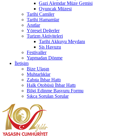
Gazi Alemdar Müze Gemisi
Oyuncak Müzesi
Tarihi Camiler
Tarihi Hamamlar
Anıtlar
Yöresel Değerler
Turizm Aktiviteleri
Tarihi Akkuyu Meydanı
Sis Havuzu
Festivaller
Yapmadan Dönme
İletişim
Bize Ulaşın
Muhtarlıklar
Zabıta İhbar Hattı
Halk Otobüsü İhbar Hattı
Bilgi Edinme Başvuru Formu
Sıkça Sorulan Sorular