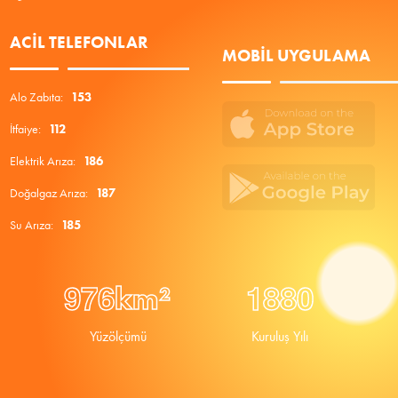
ACIL TELEFONLAR
MOBIL UYGULAMA
Alo Zabıta:
153
İtfaiye:
112
Elektrik Arıza:
186
Doğalgaz Arıza:
187
Su Arıza:
185
9
7
6
1
8
8
0
km²
Yüzölçümü
Kuruluş Yılı