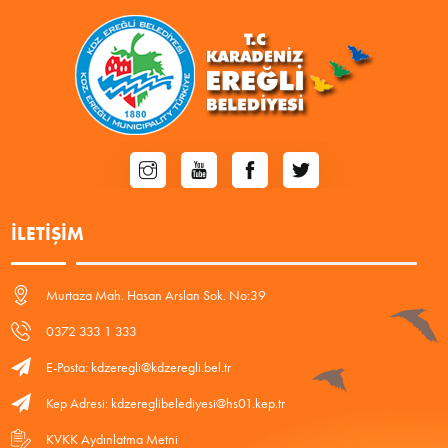
İLETIŞIM
Murtaza Mah. Hasan Arslan Sok. No:39
0372 333 1 333
E-Posta: kdzeregli@kdzeregli.bel.tr
Kep Adresi: kdzereglibelediyesi@hs01.kep.tr
KVKK Aydınlatma Metni