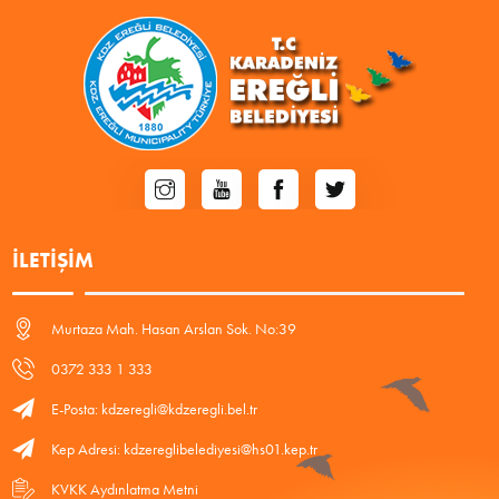
İLETIŞIM
Murtaza Mah. Hasan Arslan Sok. No:39
0372 333 1 333
E-Posta: kdzeregli@kdzeregli.bel.tr
Kep Adresi: kdzereglibelediyesi@hs01.kep.tr
KVKK Aydınlatma Metni