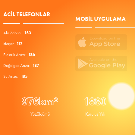
ACIL TELEFONLAR
MOBIL UYGULAMA
Alo Zabıta:
153
İtfaiye:
112
Elektrik Arıza:
186
Doğalgaz Arıza:
187
Su Arıza:
185
9
7
6
1
8
8
0
km²
Yüzölçümü
Kuruluş Yılı