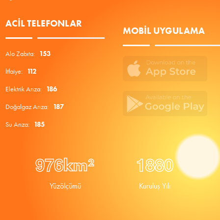
ACIL TELEFONLAR
MOBIL UYGULAMA
Alo Zabıta:
153
İtfaiye:
112
Elektrik Arıza:
186
Doğalgaz Arıza:
187
Su Arıza:
185
9
7
6
1
8
8
0
km²
Yüzölçümü
Kuruluş Yılı