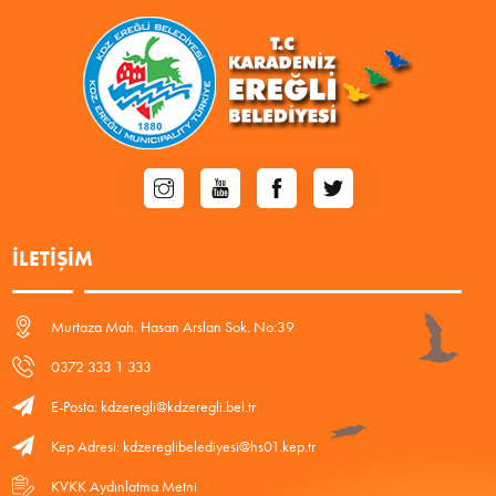
İLETIŞIM
Murtaza Mah. Hasan Arslan Sok. No:39
0372 333 1 333
E-Posta: kdzeregli@kdzeregli.bel.tr
Kep Adresi: kdzereglibelediyesi@hs01.kep.tr
KVKK Aydınlatma Metni