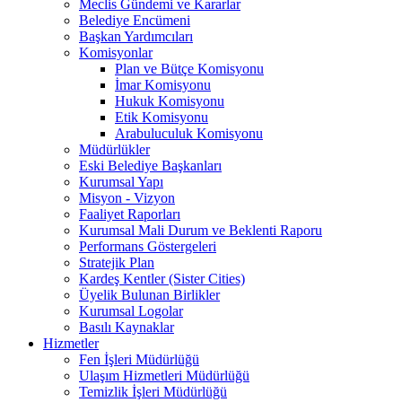
Meclis Gündemi ve Kararlar
Belediye Encümeni
Başkan Yardımcıları
Komisyonlar
Plan ve Bütçe Komisyonu
İmar Komisyonu
Hukuk Komisyonu
Etik Komisyonu
Arabuluculuk Komisyonu
Müdürlükler
Eski Belediye Başkanları
Kurumsal Yapı
Misyon - Vizyon
Faaliyet Raporları
Kurumsal Mali Durum ve Beklenti Raporu
Performans Göstergeleri
Stratejik Plan
Kardeş Kentler (Sister Cities)
Üyelik Bulunan Birlikler
Kurumsal Logolar
Basılı Kaynaklar
Hizmetler
Fen İşleri Müdürlüğü
Ulaşım Hizmetleri Müdürlüğü
Temizlik İşleri Müdürlüğü