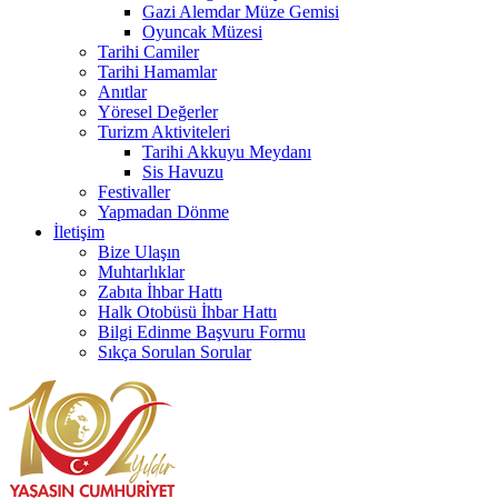
Gazi Alemdar Müze Gemisi
Oyuncak Müzesi
Tarihi Camiler
Tarihi Hamamlar
Anıtlar
Yöresel Değerler
Turizm Aktiviteleri
Tarihi Akkuyu Meydanı
Sis Havuzu
Festivaller
Yapmadan Dönme
İletişim
Bize Ulaşın
Muhtarlıklar
Zabıta İhbar Hattı
Halk Otobüsü İhbar Hattı
Bilgi Edinme Başvuru Formu
Sıkça Sorulan Sorular