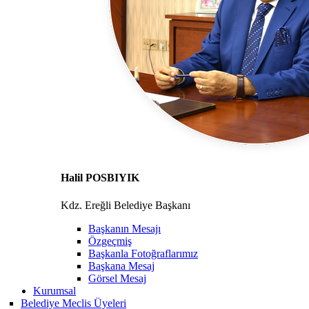
Halil POSBIYIK
Kdz. Ereğli Belediye Başkanı
Başkanın Mesajı
Özgeçmiş
Başkanla Fotoğraflarımız
Başkana Mesaj
Görsel Mesaj
Kurumsal
Belediye Meclis Üyeleri