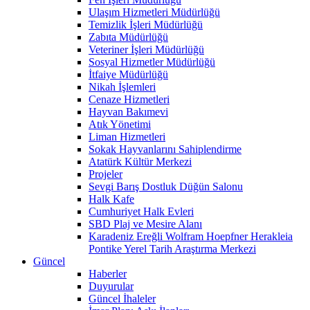
Ulaşım Hizmetleri Müdürlüğü
Temizlik İşleri Müdürlüğü
Zabıta Müdürlüğü
Veteriner İşleri Müdürlüğü
Sosyal Hizmetler Müdürlüğü
İtfaiye Müdürlüğü
Nikah İşlemleri
Cenaze Hizmetleri
Hayvan Bakımevi
Atık Yönetimi
Liman Hizmetleri
Sokak Hayvanlarını Sahiplendirme
Atatürk Kültür Merkezi
Projeler
Sevgi Barış Dostluk Düğün Salonu
Halk Kafe
Cumhuriyet Halk Evleri
SBD Plaj ve Mesire Alanı
Karadeniz Ereğli Wolfram Hoepfner Herakleia
Pontike Yerel Tarih Araştırma Merkezi
Güncel
Haberler
Duyurular
Güncel İhaleler