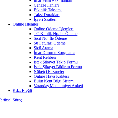
İmar Planı Askı İlanları
Cenaze İlanları
Etkinlik Takvimi
Taksi Durakları
İşyeri Saatleri
Online İşlemler
Online Ödeme İşlemleri
TC Kimlik No. ile Ödeme
Sicil No. İle Ödeme
Su Faturası Ödeme
Sicil Arama
İmar Durumu Sorgulama
Kent Rehberi
İstek Şikayet Takip Formu
İstek Şikayet Bildirim Formu
Nöbetçi Eczaneler
Online Hava Kalitesi
Bulut Kent Bilgi Sistemi
Vatandaş Memnuniyet Anketi
Kdz. Ereğli
r
Tarihsel Süreç