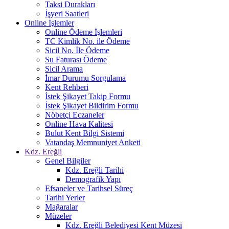
Taksi Durakları
İşyeri Saatleri
Online İşlemler
Online Ödeme İşlemleri
TC Kimlik No. ile Ödeme
Sicil No. İle Ödeme
Su Faturası Ödeme
Sicil Arama
İmar Durumu Sorgulama
Kent Rehberi
İstek Şikayet Takip Formu
İstek Şikayet Bildirim Formu
Nöbetçi Eczaneler
Online Hava Kalitesi
Bulut Kent Bilgi Sistemi
Vatandaş Memnuniyet Anketi
Kdz. Ereğli
Genel Bilgiler
Kdz. Ereğli Tarihi
Demografik Yapı
Efsaneler ve Tarihsel Süreç
Tarihi Yerler
Mağaralar
Müzeler
Kdz. Ereğli Belediyesi Kent Müzesi