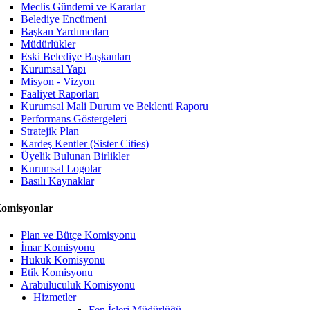
Meclis Gündemi ve Kararlar
Belediye Encümeni
Başkan Yardımcıları
Müdürlükler
Eski Belediye Başkanları
Kurumsal Yapı
Misyon - Vizyon
Faaliyet Raporları
Kurumsal Mali Durum ve Beklenti Raporu
Performans Göstergeleri
Stratejik Plan
Kardeş Kentler (Sister Cities)
Üyelik Bulunan Birlikler
Kurumsal Logolar
Basılı Kaynaklar
omisyonlar
Plan ve Bütçe Komisyonu
İmar Komisyonu
Hukuk Komisyonu
Etik Komisyonu
Arabuluculuk Komisyonu
Hizmetler
Fen İşleri Müdürlüğü