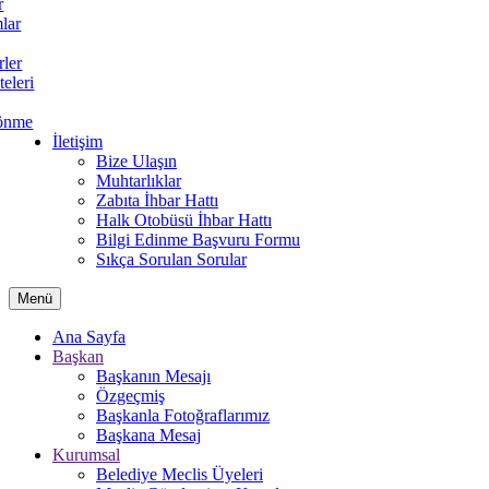
r
lar
rler
teleri
önme
İletişim
Bize Ulaşın
Muhtarlıklar
Zabıta İhbar Hattı
Halk Otobüsü İhbar Hattı
Bilgi Edinme Başvuru Formu
Sıkça Sorulan Sorular
Menü
Ana Sayfa
Başkan
Başkanın Mesajı
Özgeçmiş
Başkanla Fotoğraflarımız
Başkana Mesaj
Kurumsal
Belediye Meclis Üyeleri