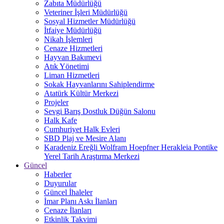
Zabıta Müdürlüğü
Veteriner İşleri Müdürlüğü
Sosyal Hizmetler Müdürlüğü
İtfaiye Müdürlüğü
Nikah İşlemleri
Cenaze Hizmetleri
Hayvan Bakımevi
Atık Yönetimi
Liman Hizmetleri
Sokak Hayvanlarını Sahiplendirme
Atatürk Kültür Merkezi
Projeler
Sevgi Barış Dostluk Düğün Salonu
Halk Kafe
Cumhuriyet Halk Evleri
SBD Plaj ve Mesire Alanı
Karadeniz Ereğli Wolfram Hoepfner Herakleia Pontike
Yerel Tarih Araştırma Merkezi
Güncel
Haberler
Duyurular
Güncel İhaleler
İmar Planı Askı İlanları
Cenaze İlanları
Etkinlik Takvimi