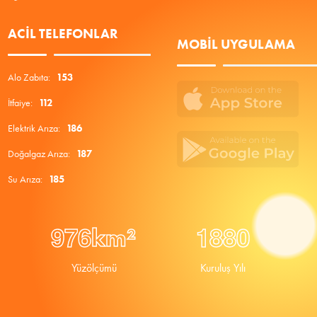
ACIL TELEFONLAR
MOBIL UYGULAMA
Alo Zabıta:
153
İtfaiye:
112
Elektrik Arıza:
186
Doğalgaz Arıza:
187
Su Arıza:
185
9
7
6
1
8
8
0
km²
Yüzölçümü
Kuruluş Yılı