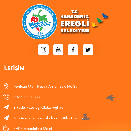
İLETIŞIM
Murtaza Mah. Hasan Arslan Sok. No:39
0372 333 1 333
E-Posta: kdzeregli@kdzeregli.bel.tr
Kep Adresi: kdzereglibelediyesi@hs01.kep.tr
KVKK Aydınlatma Metni