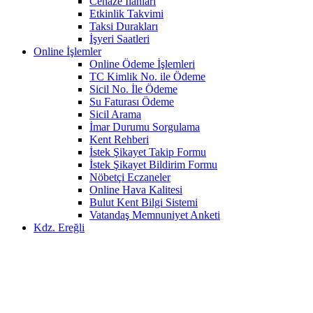
Cenaze İlanları
Etkinlik Takvimi
Taksi Durakları
İşyeri Saatleri
Online İşlemler
Online Ödeme İşlemleri
TC Kimlik No. ile Ödeme
Sicil No. İle Ödeme
Su Faturası Ödeme
Sicil Arama
İmar Durumu Sorgulama
Kent Rehberi
İstek Şikayet Takip Formu
İstek Şikayet Bildirim Formu
Nöbetçi Eczaneler
Online Hava Kalitesi
Bulut Kent Bilgi Sistemi
Vatandaş Memnuniyet Anketi
Kdz. Ereğli