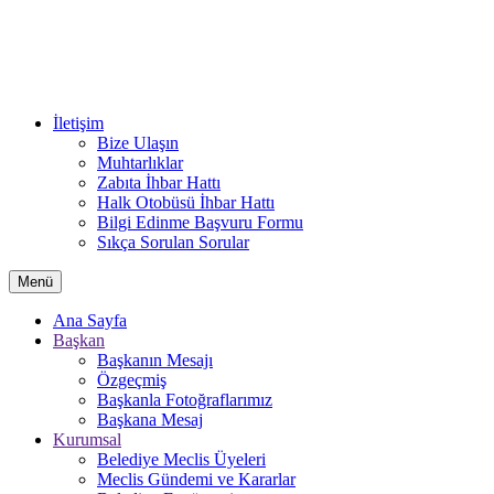
İletişim
Bize Ulaşın
Muhtarlıklar
Zabıta İhbar Hattı
Halk Otobüsü İhbar Hattı
Bilgi Edinme Başvuru Formu
Sıkça Sorulan Sorular
Menü
Ana Sayfa
Başkan
Başkanın Mesajı
Özgeçmiş
Başkanla Fotoğraflarımız
Başkana Mesaj
Kurumsal
Belediye Meclis Üyeleri
Meclis Gündemi ve Kararlar