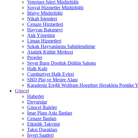
Veteriner İşleri Müdürlüğü
Sosyal Hizmetler Müdürlüğü
İtfaiye Müdürlüğü
Nikah İşlemleri
Cenaze Hizmetleri
Hayvan Bakımevi
Atık Yönetimi
Liman Hizmetleri
Sokak Hayvanlarını Sahiplendirme
Atatürk Kültür Merkezi
Projeler
Sevgi Barış Dostluk Düğün Salonu
Halk Kafe
Cumhuriyet Halk Evleri
SBD Plaj ve Mesire Alanı
Karadeniz Ereğli Wolfram Hoepfner Herakleia Pontike Y
Güncel
Haberler
Duyurular
Güncel İhaleler
İmar Planı Askı İlanları
Cenaze İlanları
Etkinlik Takvimi
Taksi Durakları
İşyeri Saatleri