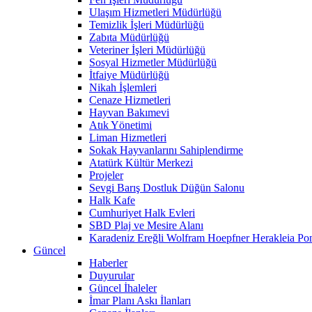
Ulaşım Hizmetleri Müdürlüğü
Temizlik İşleri Müdürlüğü
Zabıta Müdürlüğü
Veteriner İşleri Müdürlüğü
Sosyal Hizmetler Müdürlüğü
İtfaiye Müdürlüğü
Nikah İşlemleri
Cenaze Hizmetleri
Hayvan Bakımevi
Atık Yönetimi
Liman Hizmetleri
Sokak Hayvanlarını Sahiplendirme
Atatürk Kültür Merkezi
Projeler
Sevgi Barış Dostluk Düğün Salonu
Halk Kafe
Cumhuriyet Halk Evleri
SBD Plaj ve Mesire Alanı
Karadeniz Ereğli Wolfram Hoepfner Herakleia Pon
Güncel
Haberler
Duyurular
Güncel İhaleler
İmar Planı Askı İlanları