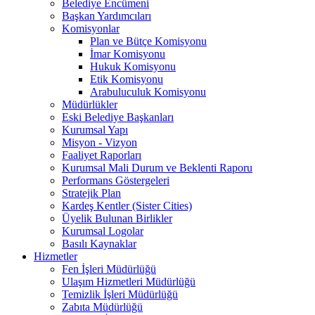
Belediye Encümeni
Başkan Yardımcıları
Komisyonlar
Plan ve Bütçe Komisyonu
İmar Komisyonu
Hukuk Komisyonu
Etik Komisyonu
Arabuluculuk Komisyonu
Müdürlükler
Eski Belediye Başkanları
Kurumsal Yapı
Misyon - Vizyon
Faaliyet Raporları
Kurumsal Mali Durum ve Beklenti Raporu
Performans Göstergeleri
Stratejik Plan
Kardeş Kentler (Sister Cities)
Üyelik Bulunan Birlikler
Kurumsal Logolar
Basılı Kaynaklar
Hizmetler
Fen İşleri Müdürlüğü
Ulaşım Hizmetleri Müdürlüğü
Temizlik İşleri Müdürlüğü
Zabıta Müdürlüğü