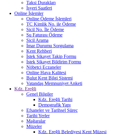
Taksi Durakları
İşyeri Saatleri
Online İşlemler
Online Ödeme İşlemleri
TC Kimlik No. ile Ödeme
Sicil No. İle Ödeme
Su Faturası Ödeme
Sicil Arama
İmar Durumu Sorgulama
Kent Rehberi
İstek Şikayet Takip Formu
İstek Şikayet Bildirim Formu
Nöbetçi Eczaneler
Online Hava Kalitesi
Bulut Kent Bilgi Sistemi
Vatandaş Memnuniyet Anketi
Kdz. Ereğli
Genel Bilgiler
Kdz. Ereğli Tarihi
Demografik Yapı
Efsaneler ve Tarihsel Süreç
Tarihi Yerler
Mağaralar
Müzeler
Kdz. Ereğli Belediyesi Kent Müzesi