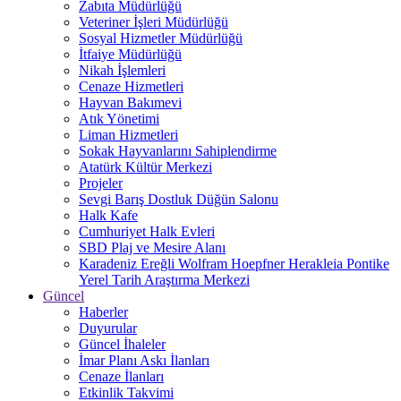
Zabıta Müdürlüğü
Veteriner İşleri Müdürlüğü
Sosyal Hizmetler Müdürlüğü
İtfaiye Müdürlüğü
Nikah İşlemleri
Cenaze Hizmetleri
Hayvan Bakımevi
Atık Yönetimi
Liman Hizmetleri
Sokak Hayvanlarını Sahiplendirme
Atatürk Kültür Merkezi
Projeler
Sevgi Barış Dostluk Düğün Salonu
Halk Kafe
Cumhuriyet Halk Evleri
SBD Plaj ve Mesire Alanı
Karadeniz Ereğli Wolfram Hoepfner Herakleia Pontike
Yerel Tarih Araştırma Merkezi
Güncel
Haberler
Duyurular
Güncel İhaleler
İmar Planı Askı İlanları
Cenaze İlanları
Etkinlik Takvimi