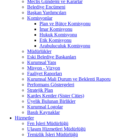
Meclis Gündemi ve Kararlar
Belediye Encümeni
Başkan Yardımcıları
Komisyonlar
Plan ve Bütçe Komisyonu
İmar Komisyonu
Hukuk Komisyonu
Etik Komisyonu
Arabuluculuk Komisyonu
Müdürlükler
Eski Belediye Başkanları
Kurumsal Yapı
Misyon - Vizyon
Faaliyet Raporları
Kurumsal Mali Durum ve Beklenti Raporu
Performans Göstergeleri
Stratejik Plan
Kardeş Kentler (Sister Cities)
Üyelik Bulunan Birlikler
Kurumsal Logolar
Basılı Kaynaklar
Hizmetler
Fen İşleri Müdürlüğü
Ulaşım Hizmetleri Müdürlüğü
Temizlik İşleri Müdürlüğü