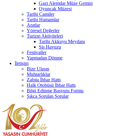
Gazi Alemdar Müze Gemisi
Oyuncak Müzesi
Tarihi Camiler
Tarihi Hamamlar
Anıtlar
Yöresel Değerler
Turizm Aktiviteleri
Tarihi Akkuyu Meydanı
Sis Havuzu
Festivaller
Yapmadan Dönme
İletişim
Bize Ulaşın
Muhtarlıklar
Zabıta İhbar Hattı
Halk Otobüsü İhbar Hattı
Bilgi Edinme Başvuru Formu
Sıkça Sorulan Sorular