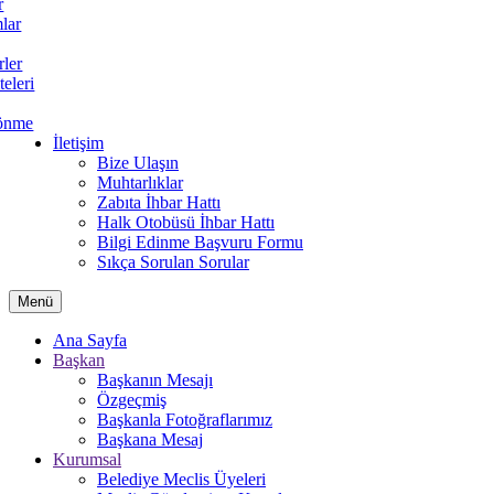
r
lar
rler
teleri
önme
İletişim
Bize Ulaşın
Muhtarlıklar
Zabıta İhbar Hattı
Halk Otobüsü İhbar Hattı
Bilgi Edinme Başvuru Formu
Sıkça Sorulan Sorular
Menü
Ana Sayfa
Başkan
Başkanın Mesajı
Özgeçmiş
Başkanla Fotoğraflarımız
Başkana Mesaj
Kurumsal
Belediye Meclis Üyeleri