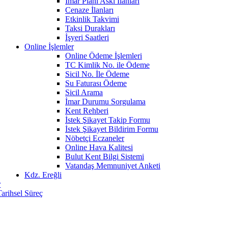
İmar Planı Askı İlanları
Cenaze İlanları
Etkinlik Takvimi
Taksi Durakları
İşyeri Saatleri
Online İşlemler
Online Ödeme İşlemleri
TC Kimlik No. ile Ödeme
Sicil No. İle Ödeme
Su Faturası Ödeme
Sicil Arama
İmar Durumu Sorgulama
Kent Rehberi
İstek Şikayet Takip Formu
İstek Şikayet Bildirim Formu
Nöbetçi Eczaneler
Online Hava Kalitesi
Bulut Kent Bilgi Sistemi
Vatandaş Memnuniyet Anketi
Kdz. Ereğli
r
Tarihsel Süreç