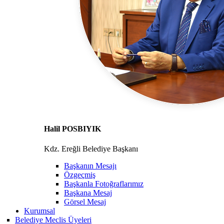
Halil POSBIYIK
Kdz. Ereğli Belediye Başkanı
Başkanın Mesajı
Özgeçmiş
Başkanla Fotoğraflarımız
Başkana Mesaj
Görsel Mesaj
Kurumsal
Belediye Meclis Üyeleri