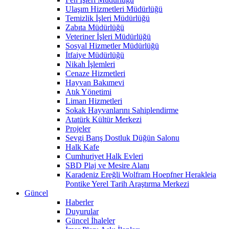
Ulaşım Hizmetleri Müdürlüğü
Temizlik İşleri Müdürlüğü
Zabıta Müdürlüğü
Veteriner İşleri Müdürlüğü
Sosyal Hizmetler Müdürlüğü
İtfaiye Müdürlüğü
Nikah İşlemleri
Cenaze Hizmetleri
Hayvan Bakımevi
Atık Yönetimi
Liman Hizmetleri
Sokak Hayvanlarını Sahiplendirme
Atatürk Kültür Merkezi
Projeler
Sevgi Barış Dostluk Düğün Salonu
Halk Kafe
Cumhuriyet Halk Evleri
SBD Plaj ve Mesire Alanı
Karadeniz Ereğli Wolfram Hoepfner Herakleia
Pontike Yerel Tarih Araştırma Merkezi
Güncel
Haberler
Duyurular
Güncel İhaleler