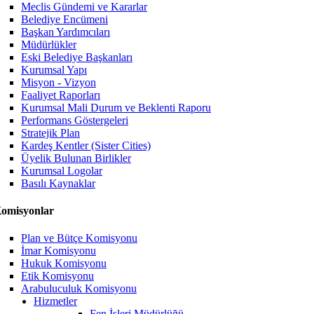
Meclis Gündemi ve Kararlar
Belediye Encümeni
Başkan Yardımcıları
Müdürlükler
Eski Belediye Başkanları
Kurumsal Yapı
Misyon - Vizyon
Faaliyet Raporları
Kurumsal Mali Durum ve Beklenti Raporu
Performans Göstergeleri
Stratejik Plan
Kardeş Kentler (Sister Cities)
Üyelik Bulunan Birlikler
Kurumsal Logolar
Basılı Kaynaklar
omisyonlar
Plan ve Bütçe Komisyonu
İmar Komisyonu
Hukuk Komisyonu
Etik Komisyonu
Arabuluculuk Komisyonu
Hizmetler
Fen İşleri Müdürlüğü