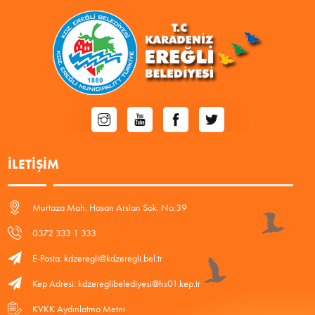
İLETIŞIM
Murtaza Mah. Hasan Arslan Sok. No:39
0372 333 1 333
E-Posta: kdzeregli@kdzeregli.bel.tr
Kep Adresi: kdzereglibelediyesi@hs01.kep.tr
KVKK Aydınlatma Metni