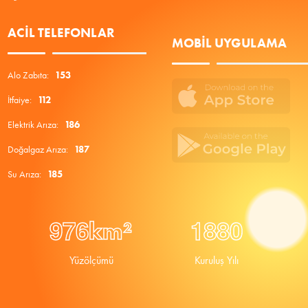
ACIL TELEFONLAR
MOBIL UYGULAMA
Alo Zabıta:
153
İtfaiye:
112
Elektrik Arıza:
186
Doğalgaz Arıza:
187
Su Arıza:
185
9
7
6
1
8
8
0
km²
Yüzölçümü
Kuruluş Yılı