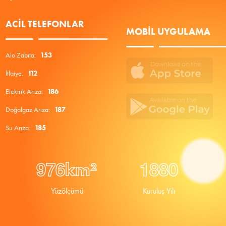
ACIL TELEFONLAR
MOBIL UYGULAMA
Alo Zabıta:
153
İtfaiye:
112
Elektrik Arıza:
186
Doğalgaz Arıza:
187
Su Arıza:
185
9
7
6
1
8
8
0
km²
Yüzölçümü
Kuruluş Yılı