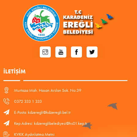
İLETIŞIM
Murtaza Mah. Hasan Arslan Sok. No:39
0372 333 1 333
E-Posta: kdzeregli@kdzeregli.bel.tr
Kep Adresi: kdzereglibelediyesi@hs01.kep.tr
KVKK Aydınlatma Metni