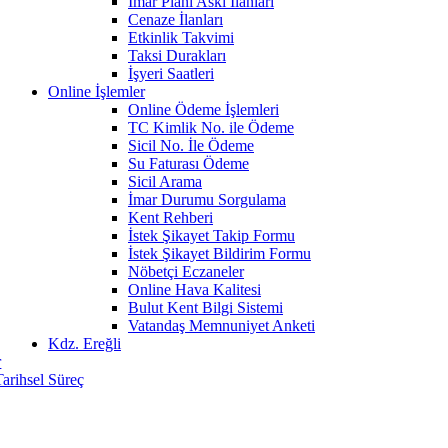
İmar Planı Askı İlanları
Cenaze İlanları
Etkinlik Takvimi
Taksi Durakları
İşyeri Saatleri
Online İşlemler
Online Ödeme İşlemleri
TC Kimlik No. ile Ödeme
Sicil No. İle Ödeme
Su Faturası Ödeme
Sicil Arama
İmar Durumu Sorgulama
Kent Rehberi
İstek Şikayet Takip Formu
İstek Şikayet Bildirim Formu
Nöbetçi Eczaneler
Online Hava Kalitesi
Bulut Kent Bilgi Sistemi
Vatandaş Memnuniyet Anketi
Kdz. Ereğli
r
Tarihsel Süreç