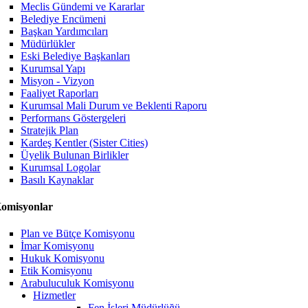
Meclis Gündemi ve Kararlar
Belediye Encümeni
Başkan Yardımcıları
Müdürlükler
Eski Belediye Başkanları
Kurumsal Yapı
Misyon - Vizyon
Faaliyet Raporları
Kurumsal Mali Durum ve Beklenti Raporu
Performans Göstergeleri
Stratejik Plan
Kardeş Kentler (Sister Cities)
Üyelik Bulunan Birlikler
Kurumsal Logolar
Basılı Kaynaklar
omisyonlar
Plan ve Bütçe Komisyonu
İmar Komisyonu
Hukuk Komisyonu
Etik Komisyonu
Arabuluculuk Komisyonu
Hizmetler
Fen İşleri Müdürlüğü