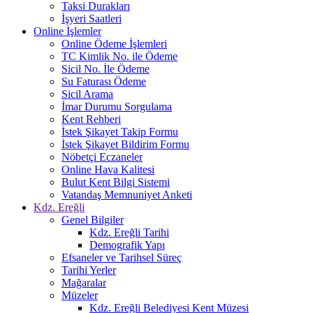
Taksi Durakları
İşyeri Saatleri
Online İşlemler
Online Ödeme İşlemleri
TC Kimlik No. ile Ödeme
Sicil No. İle Ödeme
Su Faturası Ödeme
Sicil Arama
İmar Durumu Sorgulama
Kent Rehberi
İstek Şikayet Takip Formu
İstek Şikayet Bildirim Formu
Nöbetçi Eczaneler
Online Hava Kalitesi
Bulut Kent Bilgi Sistemi
Vatandaş Memnuniyet Anketi
Kdz. Ereğli
Genel Bilgiler
Kdz. Ereğli Tarihi
Demografik Yapı
Efsaneler ve Tarihsel Süreç
Tarihi Yerler
Mağaralar
Müzeler
Kdz. Ereğli Belediyesi Kent Müzesi