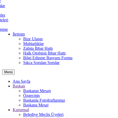
r
lar
rler
teleri
önme
İletişim
Bize Ulaşın
Muhtarlıklar
Zabıta İhbar Hattı
Halk Otobüsü İhbar Hattı
Bilgi Edinme Başvuru Formu
Sıkça Sorulan Sorular
Menü
Ana Sayfa
Başkan
Başkanın Mesajı
Özgeçmiş
Başkanla Fotoğraflarımız
Başkana Mesaj
Kurumsal
Belediye Meclis Üyeleri