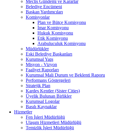
Meclis Gündemi ve Kararlar
Belediye Encümeni
Başkan Yardımcıları
Komisyonlar
Plan ve Bütçe Komisyonu
İmar Komisyonu
Hukuk Komisyonu
Etik Komisyonu
Arabuluculuk Komisyonu
Müdürlükler
Eski Belediye Başkanları
Kurumsal Yapı
Misyon - Vizyon
Faaliyet Raporları
Kurumsal Mali Durum ve Beklenti Raporu
Performans Göstergeleri
Stratejik Plan
Kardeş Kentler (Sister Cities)
Üyelik Bulunan Birlikler
Kurumsal Logolar
Basılı Kaynaklar
Hizmetler
Fen İşleri Müdürlüğü
Ulaşım Hizmetleri Müdürlüğü
Temizlik İşleri Müdürlüğü