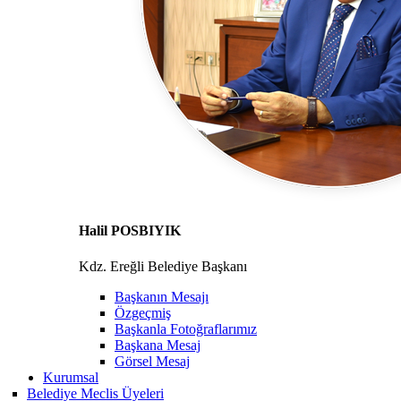
Halil POSBIYIK
Kdz. Ereğli Belediye Başkanı
Başkanın Mesajı
Özgeçmiş
Başkanla Fotoğraflarımız
Başkana Mesaj
Görsel Mesaj
Kurumsal
Belediye Meclis Üyeleri