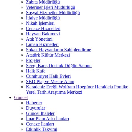
Zabıta Müdürlüğü
Veteriner İşleri Müdürlüğü
Sosyal Hizmetler Müdürlüğü
İtfaiye Müdürlüğü
Nikah İşlemleri
Cenaze Hizmetleri
Hayvan Bakımevi
Atık Yönetimi
Liman Hizmetleri
Sokak Hayvanlarını Sahiplendirme
Atatürk Kültür Merkezi
Projeler
Sevgi Barış Dostluk Düğün Salonu
Halk Kafe
Cumhuriyet Halk Evleri
SBD Plaj ve Mesire Alanı
Karadeniz Ereğli Wolfram Hoepfner Herakleia Pontike
Yerel Tarih Araştırma Merkezi
Güncel
Haberler
Duyurular
Güncel İhaleler
İmar Planı Askı İlanları
Cenaze İlanları
Etkinlik Takvimi