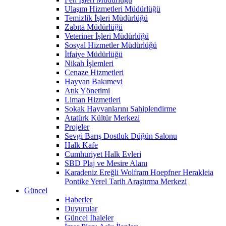
Ulaşım Hizmetleri Müdürlüğü
Temizlik İşleri Müdürlüğü
Zabıta Müdürlüğü
Veteriner İşleri Müdürlüğü
Sosyal Hizmetler Müdürlüğü
İtfaiye Müdürlüğü
Nikah İşlemleri
Cenaze Hizmetleri
Hayvan Bakımevi
Atık Yönetimi
Liman Hizmetleri
Sokak Hayvanlarını Sahiplendirme
Atatürk Kültür Merkezi
Projeler
Sevgi Barış Dostluk Düğün Salonu
Halk Kafe
Cumhuriyet Halk Evleri
SBD Plaj ve Mesire Alanı
Karadeniz Ereğli Wolfram Hoepfner Herakleia
Pontike Yerel Tarih Araştırma Merkezi
Güncel
Haberler
Duyurular
Güncel İhaleler