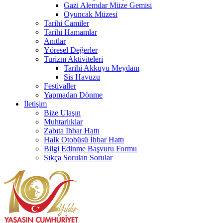
Gazi Alemdar Müze Gemisi
Oyuncak Müzesi
Tarihi Camiler
Tarihi Hamamlar
Anıtlar
Yöresel Değerler
Turizm Aktiviteleri
Tarihi Akkuyu Meydanı
Sis Havuzu
Festivaller
Yapmadan Dönme
İletişim
Bize Ulaşın
Muhtarlıklar
Zabıta İhbar Hattı
Halk Otobüsü İhbar Hattı
Bilgi Edinme Başvuru Formu
Sıkça Sorulan Sorular