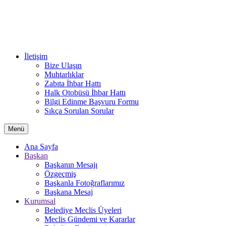
İletişim
Bize Ulaşın
Muhtarlıklar
Zabıta İhbar Hattı
Halk Otobüsü İhbar Hattı
Bilgi Edinme Başvuru Formu
Sıkça Sorulan Sorular
Menü
Ana Sayfa
Başkan
Başkanın Mesajı
Özgeçmiş
Başkanla Fotoğraflarımız
Başkana Mesaj
Kurumsal
Belediye Meclis Üyeleri
Meclis Gündemi ve Kararlar