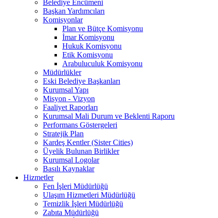
Belediye Encümeni
Başkan Yardımcıları
Komisyonlar
Plan ve Bütçe Komisyonu
İmar Komisyonu
Hukuk Komisyonu
Etik Komisyonu
Arabuluculuk Komisyonu
Müdürlükler
Eski Belediye Başkanları
Kurumsal Yapı
Misyon - Vizyon
Faaliyet Raporları
Kurumsal Mali Durum ve Beklenti Raporu
Performans Göstergeleri
Stratejik Plan
Kardeş Kentler (Sister Cities)
Üyelik Bulunan Birlikler
Kurumsal Logolar
Basılı Kaynaklar
Hizmetler
Fen İşleri Müdürlüğü
Ulaşım Hizmetleri Müdürlüğü
Temizlik İşleri Müdürlüğü
Zabıta Müdürlüğü