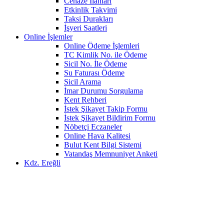
Cenaze İlanları
Etkinlik Takvimi
Taksi Durakları
İşyeri Saatleri
Online İşlemler
Online Ödeme İşlemleri
TC Kimlik No. ile Ödeme
Sicil No. İle Ödeme
Su Faturası Ödeme
Sicil Arama
İmar Durumu Sorgulama
Kent Rehberi
İstek Şikayet Takip Formu
İstek Şikayet Bildirim Formu
Nöbetçi Eczaneler
Online Hava Kalitesi
Bulut Kent Bilgi Sistemi
Vatandaş Memnuniyet Anketi
Kdz. Ereğli