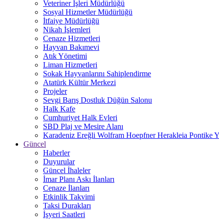
Veteriner İşleri Müdürlüğü
Sosyal Hizmetler Müdürlüğü
İtfaiye Müdürlüğü
Nikah İşlemleri
Cenaze Hizmetleri
Hayvan Bakımevi
Atık Yönetimi
Liman Hizmetleri
Sokak Hayvanlarını Sahiplendirme
Atatürk Kültür Merkezi
Projeler
Sevgi Barış Dostluk Düğün Salonu
Halk Kafe
Cumhuriyet Halk Evleri
SBD Plaj ve Mesire Alanı
Karadeniz Ereğli Wolfram Hoepfner Herakleia Pontike Y
Güncel
Haberler
Duyurular
Güncel İhaleler
İmar Planı Askı İlanları
Cenaze İlanları
Etkinlik Takvimi
Taksi Durakları
İşyeri Saatleri