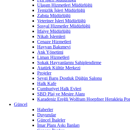
Ulaşım Hizmetleri Müdürlüğü
Temizlik İşleri Müdürlüğü
Zabıta Müdürlüğü
Veteriner İşleri Müdürlüğü
Sosyal Hizmetler Müdürlüğü
İtfaiye Müdürlüğü
Nikah İşlemleri
Cenaze Hizmetleri
Hayvan Bakımevi
Atık Yönetimi
Liman Hizmetleri
Sokak Hayvanlarını Sahiplendirme
Atatürk Kültür Merkezi
Projeler
Sevgi Barış Dostluk Düğün Salonu
Halk Kafe
Cumhuriyet Halk Evleri
SBD Plaj ve Mesire Alanı
Karadeniz Ereğli Wolfram Hoepfner Herakleia Pon
Güncel
Haberler
Duyurular
Güncel İhaleler
İmar Planı Askı İlanları