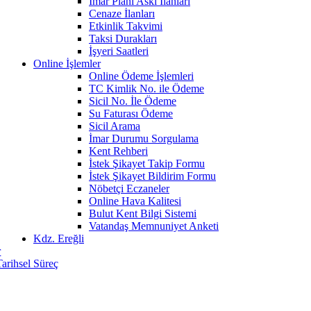
İmar Planı Askı İlanları
Cenaze İlanları
Etkinlik Takvimi
Taksi Durakları
İşyeri Saatleri
Online İşlemler
Online Ödeme İşlemleri
TC Kimlik No. ile Ödeme
Sicil No. İle Ödeme
Su Faturası Ödeme
Sicil Arama
İmar Durumu Sorgulama
Kent Rehberi
İstek Şikayet Takip Formu
İstek Şikayet Bildirim Formu
Nöbetçi Eczaneler
Online Hava Kalitesi
Bulut Kent Bilgi Sistemi
Vatandaş Memnuniyet Anketi
Kdz. Ereğli
r
Tarihsel Süreç