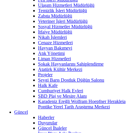
Ulaşım Hizmetleri Müdürlüğü
Temizlik İşleri Müdürlüğü
Zabıta Müdürlüğü
Veteriner İşleri Müdürlüğü
Sosyal Hizmetler Müdürlüğü
İtfaiye Müdürlüğü
Nikah İşlemleri
Cenaze Hizmetleri
Hayvan Bakımevi
Atık Yönetimi
Liman Hizmetleri
Sokak Hayvanlarını Sahiplendirme
Atatürk Kültür Merkezi
Projeler
Sevgi Barış Dostluk Düğün Salonu
Halk Kafe
Cumhuriyet Halk Evleri
SBD Plaj ve Mesire Alanı
Karadeniz Ereğli Wolfram Hoepfner Herakleia
Pontike Yerel Tarih Araştırma Merkezi
Güncel
Haberler
Duyurular
Güncel İhaleler