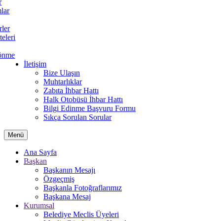
r
lar
rler
teleri
önme
İletişim
Bize Ulaşın
Muhtarlıklar
Zabıta İhbar Hattı
Halk Otobüsü İhbar Hattı
Bilgi Edinme Başvuru Formu
Sıkça Sorulan Sorular
Menü
Ana Sayfa
Başkan
Başkanın Mesajı
Özgeçmiş
Başkanla Fotoğraflarımız
Başkana Mesaj
Kurumsal
Belediye Meclis Üyeleri