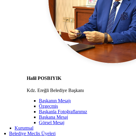
Halil POSBIYIK
Kdz. Ereğli Belediye Başkanı
Başkanın Mesajı
Özgeçmiş
Başkanla Fotoğraflarımız
Başkana Mesaj
Görsel Mesaj
Kurumsal
Belediye Meclis Üyeleri