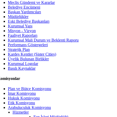
Meclis Gündemi ve Kararlar
Belediye Encümeni
Başkan Yardımcıları
Müdürlükler
Eski Belediye Başkanları
Kurumsal Yapı
Misyon - Vizyon
Faaliyet Raporları
Kurumsal Mali Durum ve Beklenti Raporu
Performans Göstergeleri
Stratejik Plan
Kardeş Kentler (Sister Cities)
Üyelik Bulunan Birlikler
Kurumsal Logolar
Basılı Kaynaklar
omisyonlar
Plan ve Bütçe Komisyonu
İmar Komisyonu
Hukuk Komisyonu
Etik Komisyonu
Arabuluculuk Komisyonu
Hizmetler
Fen İşleri Müdürlüğü