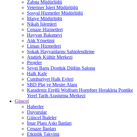
Zabıta Müdürlüğü
Veteriner İşleri Müdürlüğü
Sosyal Hizmetler Müdürlüğü
İtfaiye Müdürlüğü
Nikah İşlemleri
Cenaze Hizmetleri
Hayvan Bakımevi
Atık Yönetimi
Liman Hizmetleri
Sokak Hayvanlarını Sahiplendirme
Atatürk Kültür Merkezi
Projeler
Sevgi Barış Dostluk Düğün Salonu
Halk Kafe
Cumhuriyet Halk Evleri
SBD Plaj ve Mesire Alanı
Karadeniz Ereğli Wolfram Hoepfner Herakleia Pontike
Yerel Tarih Araştırma Merkezi
Güncel
Haberler
Duyurular
Güncel İhaleler
İmar Planı Askı İlanları
Cenaze İlanları
Etkinlik Takvimi