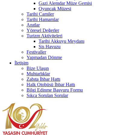
Gazi Alemdar Müze Gemisi
Oyuncak Müzesi
Tarihi Camiler
Tarihi Hamamlar
Anıtlar
Yöresel Değerler
Turizm Aktiviteleri
Tarihi Akkuyu Meydanı
Sis Havuzu
Festivaller
Yapmadan Dönme
İletişim
Bize Ulaşın
Muhtarlıklar
Zabıta İhbar Hattı
Halk Otobüsü İhbar Hattı
Bilgi Edinme Başvuru Formu
Sıkça Sorulan Sorular