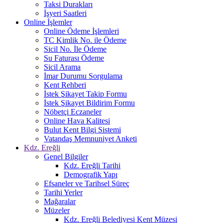
Taksi Durakları
İşyeri Saatleri
Online İşlemler
Online Ödeme İşlemleri
TC Kimlik No. ile Ödeme
Sicil No. İle Ödeme
Su Faturası Ödeme
Sicil Arama
İmar Durumu Sorgulama
Kent Rehberi
İstek Şikayet Takip Formu
İstek Şikayet Bildirim Formu
Nöbetçi Eczaneler
Online Hava Kalitesi
Bulut Kent Bilgi Sistemi
Vatandaş Memnuniyet Anketi
Kdz. Ereğli
Genel Bilgiler
Kdz. Ereğli Tarihi
Demografik Yapı
Efsaneler ve Tarihsel Süreç
Tarihi Yerler
Mağaralar
Müzeler
Kdz. Ereğli Belediyesi Kent Müzesi