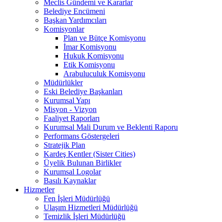
Meclis Gündemi ve Kararlar
Belediye Encümeni
Başkan Yardımcıları
Komisyonlar
Plan ve Bütçe Komisyonu
İmar Komisyonu
Hukuk Komisyonu
Etik Komisyonu
Arabuluculuk Komisyonu
Müdürlükler
Eski Belediye Başkanları
Kurumsal Yapı
Misyon - Vizyon
Faaliyet Raporları
Kurumsal Mali Durum ve Beklenti Raporu
Performans Göstergeleri
Stratejik Plan
Kardeş Kentler (Sister Cities)
Üyelik Bulunan Birlikler
Kurumsal Logolar
Basılı Kaynaklar
Hizmetler
Fen İşleri Müdürlüğü
Ulaşım Hizmetleri Müdürlüğü
Temizlik İşleri Müdürlüğü