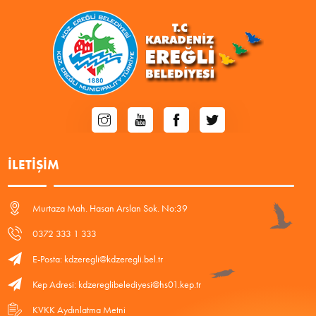
İLETIŞIM
Murtaza Mah. Hasan Arslan Sok. No:39
0372 333 1 333
E-Posta: kdzeregli@kdzeregli.bel.tr
Kep Adresi: kdzereglibelediyesi@hs01.kep.tr
KVKK Aydınlatma Metni