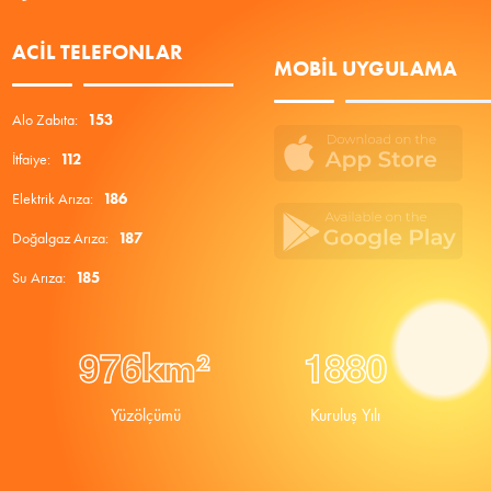
ACIL TELEFONLAR
MOBIL UYGULAMA
Alo Zabıta:
153
İtfaiye:
112
Elektrik Arıza:
186
Doğalgaz Arıza:
187
Su Arıza:
185
9
7
6
1
8
8
0
km²
Yüzölçümü
Kuruluş Yılı