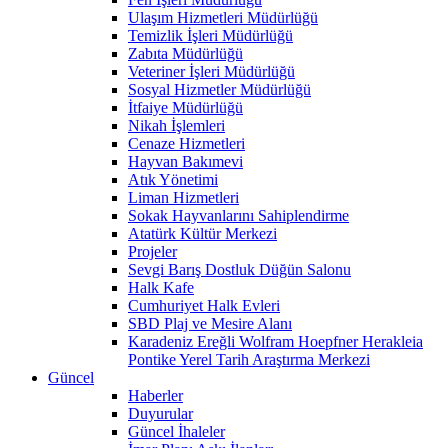
Ulaşım Hizmetleri Müdürlüğü
Temizlik İşleri Müdürlüğü
Zabıta Müdürlüğü
Veteriner İşleri Müdürlüğü
Sosyal Hizmetler Müdürlüğü
İtfaiye Müdürlüğü
Nikah İşlemleri
Cenaze Hizmetleri
Hayvan Bakımevi
Atık Yönetimi
Liman Hizmetleri
Sokak Hayvanlarını Sahiplendirme
Atatürk Kültür Merkezi
Projeler
Sevgi Barış Dostluk Düğün Salonu
Halk Kafe
Cumhuriyet Halk Evleri
SBD Plaj ve Mesire Alanı
Karadeniz Ereğli Wolfram Hoepfner Herakleia
Pontike Yerel Tarih Araştırma Merkezi
Güncel
Haberler
Duyurular
Güncel İhaleler