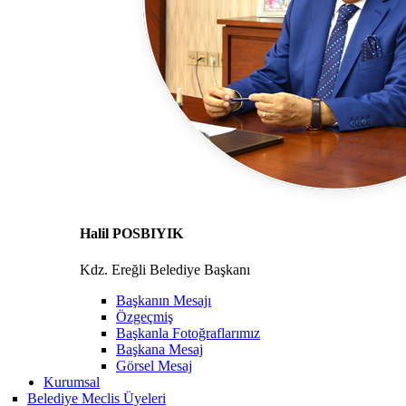
Halil POSBIYIK
Kdz. Ereğli Belediye Başkanı
Başkanın Mesajı
Özgeçmiş
Başkanla Fotoğraflarımız
Başkana Mesaj
Görsel Mesaj
Kurumsal
Belediye Meclis Üyeleri