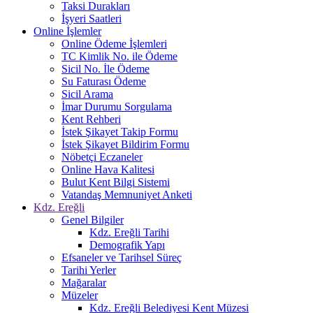
Taksi Durakları
İşyeri Saatleri
Online İşlemler
Online Ödeme İşlemleri
TC Kimlik No. ile Ödeme
Sicil No. İle Ödeme
Su Faturası Ödeme
Sicil Arama
İmar Durumu Sorgulama
Kent Rehberi
İstek Şikayet Takip Formu
İstek Şikayet Bildirim Formu
Nöbetçi Eczaneler
Online Hava Kalitesi
Bulut Kent Bilgi Sistemi
Vatandaş Memnuniyet Anketi
Kdz. Ereğli
Genel Bilgiler
Kdz. Ereğli Tarihi
Demografik Yapı
Efsaneler ve Tarihsel Süreç
Tarihi Yerler
Mağaralar
Müzeler
Kdz. Ereğli Belediyesi Kent Müzesi