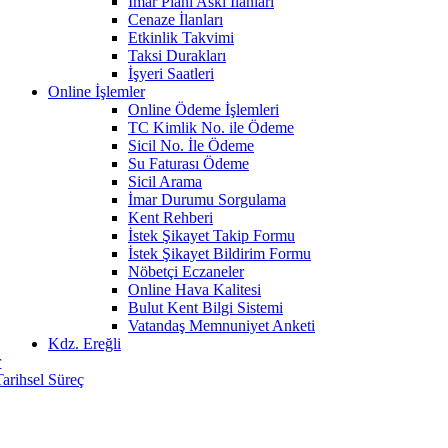
İmar Planı Askı İlanları
Cenaze İlanları
Etkinlik Takvimi
Taksi Durakları
İşyeri Saatleri
Online İşlemler
Online Ödeme İşlemleri
TC Kimlik No. ile Ödeme
Sicil No. İle Ödeme
Su Faturası Ödeme
Sicil Arama
İmar Durumu Sorgulama
Kent Rehberi
İstek Şikayet Takip Formu
İstek Şikayet Bildirim Formu
Nöbetçi Eczaneler
Online Hava Kalitesi
Bulut Kent Bilgi Sistemi
Vatandaş Memnuniyet Anketi
Kdz. Ereğli
r
Tarihsel Süreç