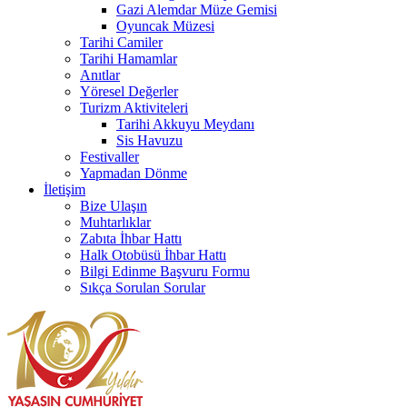
Gazi Alemdar Müze Gemisi
Oyuncak Müzesi
Tarihi Camiler
Tarihi Hamamlar
Anıtlar
Yöresel Değerler
Turizm Aktiviteleri
Tarihi Akkuyu Meydanı
Sis Havuzu
Festivaller
Yapmadan Dönme
İletişim
Bize Ulaşın
Muhtarlıklar
Zabıta İhbar Hattı
Halk Otobüsü İhbar Hattı
Bilgi Edinme Başvuru Formu
Sıkça Sorulan Sorular