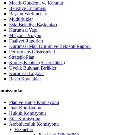
Meclis Gündemi ve Kararlar
Belediye Encümeni
Başkan Yardımcıları
Müdürlükler
Eski Belediye Başkanları
Kurumsal Yapı
Misyon - Vizyon
Faaliyet Raporları
Kurumsal Mali Durum ve Beklenti Raporu
Performans Göstergeleri
Stratejik Plan
Kardeş Kentler (Sister Cities)
Üyelik Bulunan Birlikler
Kurumsal Logolar
Basılı Kaynaklar
omisyonlar
Plan ve Bütçe Komisyonu
İmar Komisyonu
Hukuk Komisyonu
Etik Komisyonu
Arabuluculuk Komisyonu
Hizmetler
Fen İşleri Müdürlüğü