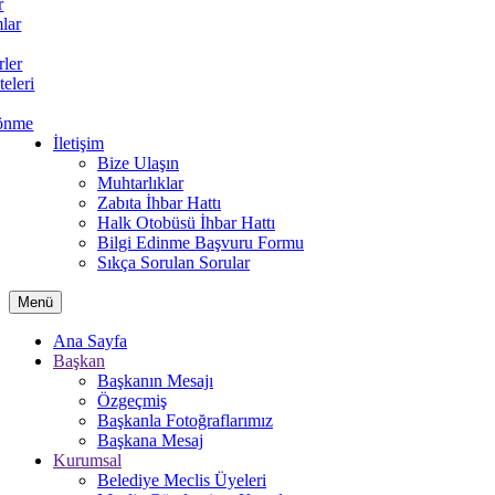
r
lar
rler
teleri
önme
İletişim
Bize Ulaşın
Muhtarlıklar
Zabıta İhbar Hattı
Halk Otobüsü İhbar Hattı
Bilgi Edinme Başvuru Formu
Sıkça Sorulan Sorular
Menü
Ana Sayfa
Başkan
Başkanın Mesajı
Özgeçmiş
Başkanla Fotoğraflarımız
Başkana Mesaj
Kurumsal
Belediye Meclis Üyeleri