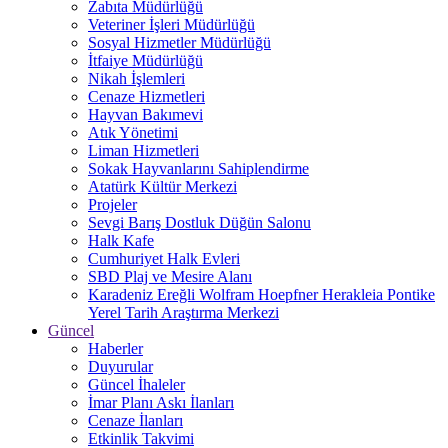
Zabıta Müdürlüğü
Veteriner İşleri Müdürlüğü
Sosyal Hizmetler Müdürlüğü
İtfaiye Müdürlüğü
Nikah İşlemleri
Cenaze Hizmetleri
Hayvan Bakımevi
Atık Yönetimi
Liman Hizmetleri
Sokak Hayvanlarını Sahiplendirme
Atatürk Kültür Merkezi
Projeler
Sevgi Barış Dostluk Düğün Salonu
Halk Kafe
Cumhuriyet Halk Evleri
SBD Plaj ve Mesire Alanı
Karadeniz Ereğli Wolfram Hoepfner Herakleia Pontike
Yerel Tarih Araştırma Merkezi
Güncel
Haberler
Duyurular
Güncel İhaleler
İmar Planı Askı İlanları
Cenaze İlanları
Etkinlik Takvimi