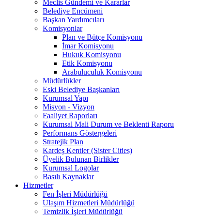
Meclis Gündemi ve Kararlar
Belediye Encümeni
Başkan Yardımcıları
Komisyonlar
Plan ve Bütçe Komisyonu
İmar Komisyonu
Hukuk Komisyonu
Etik Komisyonu
Arabuluculuk Komisyonu
Müdürlükler
Eski Belediye Başkanları
Kurumsal Yapı
Misyon - Vizyon
Faaliyet Raporları
Kurumsal Mali Durum ve Beklenti Raporu
Performans Göstergeleri
Stratejik Plan
Kardeş Kentler (Sister Cities)
Üyelik Bulunan Birlikler
Kurumsal Logolar
Basılı Kaynaklar
Hizmetler
Fen İşleri Müdürlüğü
Ulaşım Hizmetleri Müdürlüğü
Temizlik İşleri Müdürlüğü