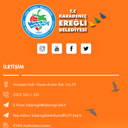
İLETIŞIM
Murtaza Mah. Hasan Arslan Sok. No:39
0372 333 1 333
E-Posta: kdzeregli@kdzeregli.bel.tr
Kep Adresi: kdzereglibelediyesi@hs01.kep.tr
KVKK Aydınlatma Metni