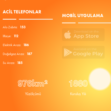
ACIL TELEFONLAR
MOBIL UYGULAMA
Alo Zabıta:
153
İtfaiye:
112
Elektrik Arıza:
186
Doğalgaz Arıza:
187
Su Arıza:
185
9
7
6
1
8
8
0
km²
Yüzölçümü
Kuruluş Yılı