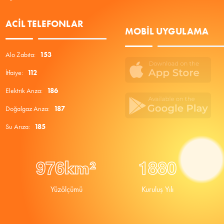
ACIL TELEFONLAR
MOBIL UYGULAMA
Alo Zabıta:
153
İtfaiye:
112
Elektrik Arıza:
186
Doğalgaz Arıza:
187
Su Arıza:
185
9
7
6
1
8
8
0
km²
Yüzölçümü
Kuruluş Yılı