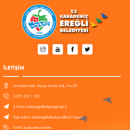
İLETIŞIM
Murtaza Mah. Hasan Arslan Sok. No:39
0372 333 1 333
E-Posta: kdzeregli@kdzeregli.bel.tr
Kep Adresi: kdzereglibelediyesi@hs01.kep.tr
KVKK Aydınlatma Metni