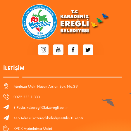
İLETIŞIM
Murtaza Mah. Hasan Arslan Sok. No:39
0372 333 1 333
E-Posta: kdzeregli@kdzeregli.bel.tr
Kep Adresi: kdzereglibelediyesi@hs01.kep.tr
KVKK Aydınlatma Metni