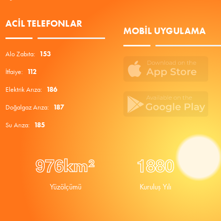
ACIL TELEFONLAR
MOBIL UYGULAMA
Alo Zabıta:
153
İtfaiye:
112
Elektrik Arıza:
186
Doğalgaz Arıza:
187
Su Arıza:
185
9
7
6
1
8
8
0
km²
Yüzölçümü
Kuruluş Yılı