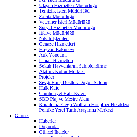
Ulaşım Hizmetleri Müdürlüğü
Temizlik İşleri Müdürlüğü
Zabıta Müdürlüğü
Veteriner İşleri Müdürlüğü
Sosyal Hizmetler Müdürlüğü
İtfaiye Müdürlüğü
Nikah İşlemleri
Cenaze Hizmetleri
Hayvan Bakımevi
Atık Yönetimi
Liman Hizmetleri
Sokak Hayvanlarını Sahiplendirme
Atatürk Kültür Merkezi
Projeler
Sevgi Barış Dostluk Düğün Salonu
Halk Kafe
Cumhuriyet Halk Evleri
SBD Plaj ve Mesire Alanı
Karadeniz Ereğli Wolfram Hoepfner Herakleia
Pontike Yerel Tarih Araştırma Merkezi
Güncel
Haberler
Duyurular
Güncel İhaleler