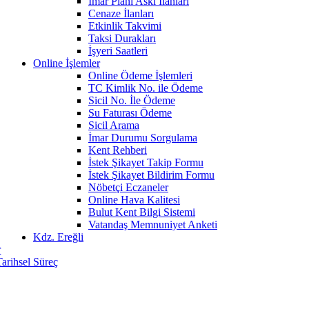
İmar Planı Askı İlanları
Cenaze İlanları
Etkinlik Takvimi
Taksi Durakları
İşyeri Saatleri
Online İşlemler
Online Ödeme İşlemleri
TC Kimlik No. ile Ödeme
Sicil No. İle Ödeme
Su Faturası Ödeme
Sicil Arama
İmar Durumu Sorgulama
Kent Rehberi
İstek Şikayet Takip Formu
İstek Şikayet Bildirim Formu
Nöbetçi Eczaneler
Online Hava Kalitesi
Bulut Kent Bilgi Sistemi
Vatandaş Memnuniyet Anketi
Kdz. Ereğli
r
Tarihsel Süreç