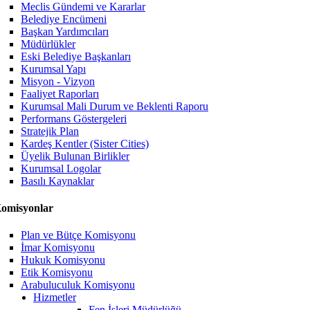
Meclis Gündemi ve Kararlar
Belediye Encümeni
Başkan Yardımcıları
Müdürlükler
Eski Belediye Başkanları
Kurumsal Yapı
Misyon - Vizyon
Faaliyet Raporları
Kurumsal Mali Durum ve Beklenti Raporu
Performans Göstergeleri
Stratejik Plan
Kardeş Kentler (Sister Cities)
Üyelik Bulunan Birlikler
Kurumsal Logolar
Basılı Kaynaklar
omisyonlar
Plan ve Bütçe Komisyonu
İmar Komisyonu
Hukuk Komisyonu
Etik Komisyonu
Arabuluculuk Komisyonu
Hizmetler
Fen İşleri Müdürlüğü