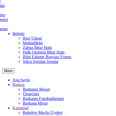
r
lar
rler
teleri
önme
İletişim
Bize Ulaşın
Muhtarlıklar
Zabıta İhbar Hattı
Halk Otobüsü İhbar Hattı
Bilgi Edinme Başvuru Formu
Sıkça Sorulan Sorular
Menü
Ana Sayfa
Başkan
Başkanın Mesajı
Özgeçmiş
Başkanla Fotoğraflarımız
Başkana Mesaj
Kurumsal
Belediye Meclis Üyeleri