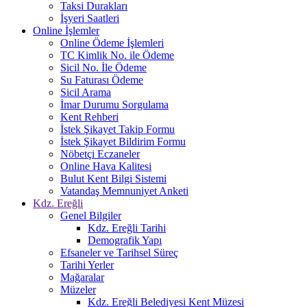
Taksi Durakları
İşyeri Saatleri
Online İşlemler
Online Ödeme İşlemleri
TC Kimlik No. ile Ödeme
Sicil No. İle Ödeme
Su Faturası Ödeme
Sicil Arama
İmar Durumu Sorgulama
Kent Rehberi
İstek Şikayet Takip Formu
İstek Şikayet Bildirim Formu
Nöbetçi Eczaneler
Online Hava Kalitesi
Bulut Kent Bilgi Sistemi
Vatandaş Memnuniyet Anketi
Kdz. Ereğli
Genel Bilgiler
Kdz. Ereğli Tarihi
Demografik Yapı
Efsaneler ve Tarihsel Süreç
Tarihi Yerler
Mağaralar
Müzeler
Kdz. Ereğli Belediyesi Kent Müzesi