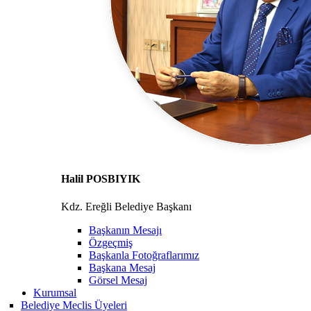
Halil POSBIYIK
Kdz. Ereğli Belediye Başkanı
Başkanın Mesajı
Özgeçmiş
Başkanla Fotoğraflarımız
Başkana Mesaj
Görsel Mesaj
Kurumsal
Belediye Meclis Üyeleri