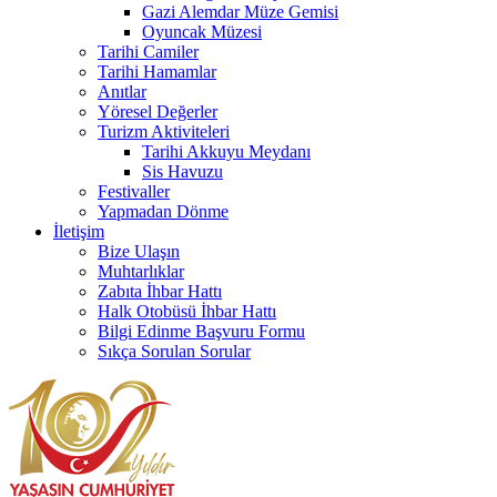
Gazi Alemdar Müze Gemisi
Oyuncak Müzesi
Tarihi Camiler
Tarihi Hamamlar
Anıtlar
Yöresel Değerler
Turizm Aktiviteleri
Tarihi Akkuyu Meydanı
Sis Havuzu
Festivaller
Yapmadan Dönme
İletişim
Bize Ulaşın
Muhtarlıklar
Zabıta İhbar Hattı
Halk Otobüsü İhbar Hattı
Bilgi Edinme Başvuru Formu
Sıkça Sorulan Sorular