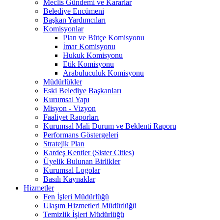
Meclis Gündemi ve Kararlar
Belediye Encümeni
Başkan Yardımcıları
Komisyonlar
Plan ve Bütçe Komisyonu
İmar Komisyonu
Hukuk Komisyonu
Etik Komisyonu
Arabuluculuk Komisyonu
Müdürlükler
Eski Belediye Başkanları
Kurumsal Yapı
Misyon - Vizyon
Faaliyet Raporları
Kurumsal Mali Durum ve Beklenti Raporu
Performans Göstergeleri
Stratejik Plan
Kardeş Kentler (Sister Cities)
Üyelik Bulunan Birlikler
Kurumsal Logolar
Basılı Kaynaklar
Hizmetler
Fen İşleri Müdürlüğü
Ulaşım Hizmetleri Müdürlüğü
Temizlik İşleri Müdürlüğü