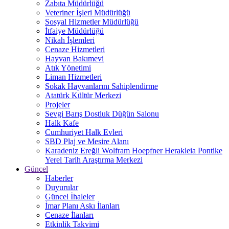
Zabıta Müdürlüğü
Veteriner İşleri Müdürlüğü
Sosyal Hizmetler Müdürlüğü
İtfaiye Müdürlüğü
Nikah İşlemleri
Cenaze Hizmetleri
Hayvan Bakımevi
Atık Yönetimi
Liman Hizmetleri
Sokak Hayvanlarını Sahiplendirme
Atatürk Kültür Merkezi
Projeler
Sevgi Barış Dostluk Düğün Salonu
Halk Kafe
Cumhuriyet Halk Evleri
SBD Plaj ve Mesire Alanı
Karadeniz Ereğli Wolfram Hoepfner Herakleia Pontike
Yerel Tarih Araştırma Merkezi
Güncel
Haberler
Duyurular
Güncel İhaleler
İmar Planı Askı İlanları
Cenaze İlanları
Etkinlik Takvimi