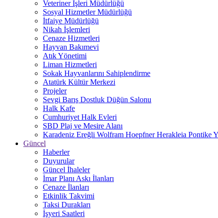
Veteriner İşleri Müdürlüğü
Sosyal Hizmetler Müdürlüğü
İtfaiye Müdürlüğü
Nikah İşlemleri
Cenaze Hizmetleri
Hayvan Bakımevi
Atık Yönetimi
Liman Hizmetleri
Sokak Hayvanlarını Sahiplendirme
Atatürk Kültür Merkezi
Projeler
Sevgi Barış Dostluk Düğün Salonu
Halk Kafe
Cumhuriyet Halk Evleri
SBD Plaj ve Mesire Alanı
Karadeniz Ereğli Wolfram Hoepfner Herakleia Pontike Y
Güncel
Haberler
Duyurular
Güncel İhaleler
İmar Planı Askı İlanları
Cenaze İlanları
Etkinlik Takvimi
Taksi Durakları
İşyeri Saatleri