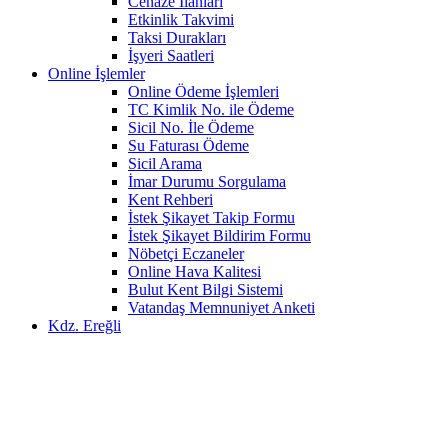
Cenaze İlanları
Etkinlik Takvimi
Taksi Durakları
İşyeri Saatleri
Online İşlemler
Online Ödeme İşlemleri
TC Kimlik No. ile Ödeme
Sicil No. İle Ödeme
Su Faturası Ödeme
Sicil Arama
İmar Durumu Sorgulama
Kent Rehberi
İstek Şikayet Takip Formu
İstek Şikayet Bildirim Formu
Nöbetçi Eczaneler
Online Hava Kalitesi
Bulut Kent Bilgi Sistemi
Vatandaş Memnuniyet Anketi
Kdz. Ereğli