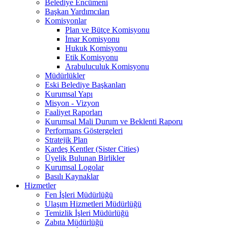
Belediye Encümeni
Başkan Yardımcıları
Komisyonlar
Plan ve Bütçe Komisyonu
İmar Komisyonu
Hukuk Komisyonu
Etik Komisyonu
Arabuluculuk Komisyonu
Müdürlükler
Eski Belediye Başkanları
Kurumsal Yapı
Misyon - Vizyon
Faaliyet Raporları
Kurumsal Mali Durum ve Beklenti Raporu
Performans Göstergeleri
Stratejik Plan
Kardeş Kentler (Sister Cities)
Üyelik Bulunan Birlikler
Kurumsal Logolar
Basılı Kaynaklar
Hizmetler
Fen İşleri Müdürlüğü
Ulaşım Hizmetleri Müdürlüğü
Temizlik İşleri Müdürlüğü
Zabıta Müdürlüğü