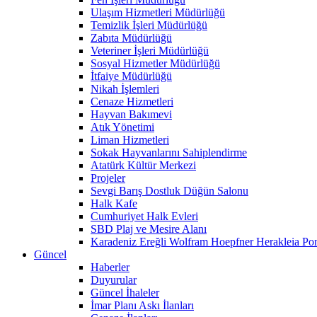
Ulaşım Hizmetleri Müdürlüğü
Temizlik İşleri Müdürlüğü
Zabıta Müdürlüğü
Veteriner İşleri Müdürlüğü
Sosyal Hizmetler Müdürlüğü
İtfaiye Müdürlüğü
Nikah İşlemleri
Cenaze Hizmetleri
Hayvan Bakımevi
Atık Yönetimi
Liman Hizmetleri
Sokak Hayvanlarını Sahiplendirme
Atatürk Kültür Merkezi
Projeler
Sevgi Barış Dostluk Düğün Salonu
Halk Kafe
Cumhuriyet Halk Evleri
SBD Plaj ve Mesire Alanı
Karadeniz Ereğli Wolfram Hoepfner Herakleia Pon
Güncel
Haberler
Duyurular
Güncel İhaleler
İmar Planı Askı İlanları