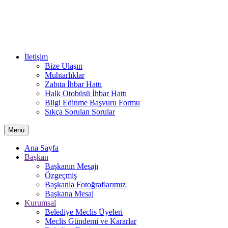
İletişim
Bize Ulaşın
Muhtarlıklar
Zabıta İhbar Hattı
Halk Otobüsü İhbar Hattı
Bilgi Edinme Başvuru Formu
Sıkça Sorulan Sorular
Menü
Ana Sayfa
Başkan
Başkanın Mesajı
Özgeçmiş
Başkanla Fotoğraflarımız
Başkana Mesaj
Kurumsal
Belediye Meclis Üyeleri
Meclis Gündemi ve Kararlar