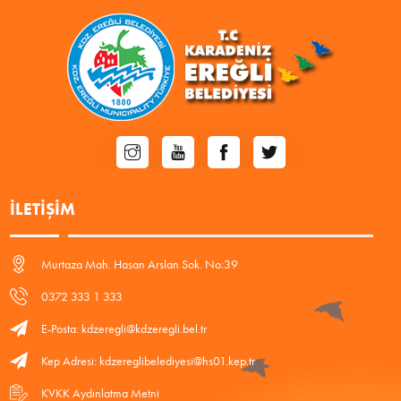
İLETIŞIM
Murtaza Mah. Hasan Arslan Sok. No:39
0372 333 1 333
E-Posta: kdzeregli@kdzeregli.bel.tr
Kep Adresi: kdzereglibelediyesi@hs01.kep.tr
KVKK Aydınlatma Metni