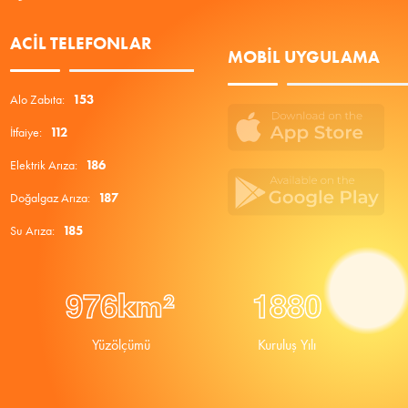
ACIL TELEFONLAR
MOBIL UYGULAMA
Alo Zabıta:
153
İtfaiye:
112
Elektrik Arıza:
186
Doğalgaz Arıza:
187
Su Arıza:
185
9
7
6
1
8
8
0
km²
Yüzölçümü
Kuruluş Yılı