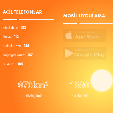
ACIL TELEFONLAR
MOBIL UYGULAMA
Alo Zabıta:
153
İtfaiye:
112
Elektrik Arıza:
186
Doğalgaz Arıza:
187
Su Arıza:
185
9
7
6
1
8
8
0
km²
Yüzölçümü
Kuruluş Yılı