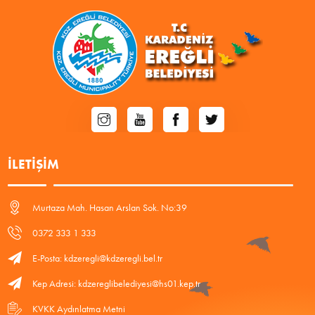
İLETIŞIM
Murtaza Mah. Hasan Arslan Sok. No:39
0372 333 1 333
E-Posta: kdzeregli@kdzeregli.bel.tr
Kep Adresi: kdzereglibelediyesi@hs01.kep.tr
KVKK Aydınlatma Metni