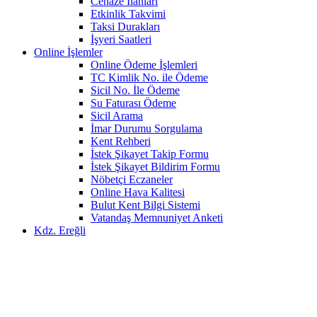
Cenaze İlanları
Etkinlik Takvimi
Taksi Durakları
İşyeri Saatleri
Online İşlemler
Online Ödeme İşlemleri
TC Kimlik No. ile Ödeme
Sicil No. İle Ödeme
Su Faturası Ödeme
Sicil Arama
İmar Durumu Sorgulama
Kent Rehberi
İstek Şikayet Takip Formu
İstek Şikayet Bildirim Formu
Nöbetçi Eczaneler
Online Hava Kalitesi
Bulut Kent Bilgi Sistemi
Vatandaş Memnuniyet Anketi
Kdz. Ereğli