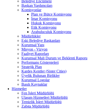
Belediye Encümeni
Başkan Yardımcıları
Komisyonlar
Plan ve Bütçe Komisyonu
İmar Komisyonu
Hukuk Komisyonu
Etik Komisyonu
Arabuluculuk Komisyonu
Müdürlükler
Eski Belediye Başkanları
Kurumsal Yapı
Misyon - Vizyon
Faaliyet Raporları
Kurumsal Mali Durum ve Beklenti Raporu
Performans Göstergeleri
Stratejik Plan
Kardeş Kentler (Sister Cities)
Üyelik Bulunan Birlikler
Kurumsal Logolar
Basılı Kaynaklar
Hizmetler
Fen İşleri Müdürlüğü
Ulaşım Hizmetleri Müdürlüğü
Temizlik İşleri Müdürlüğü
Zabıta Müdürlüğü