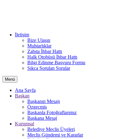
İletişim
Bize Ulaşın
Muhtarlıklar
Zabıta İhbar Hattı
Halk Otobüsü İhbar Hattı
Bilgi Edinme Başvuru Formu
Sıkça Sorulan Sorular
Menü
Ana Sayfa
Başkan
Başkanın Mesajı
Özgeçmiş
Başkanla Fotoğraflarımız
Başkana Mesaj
Kurumsal
Belediye Meclis Üyeleri
Meclis Gündemi ve Kararlar