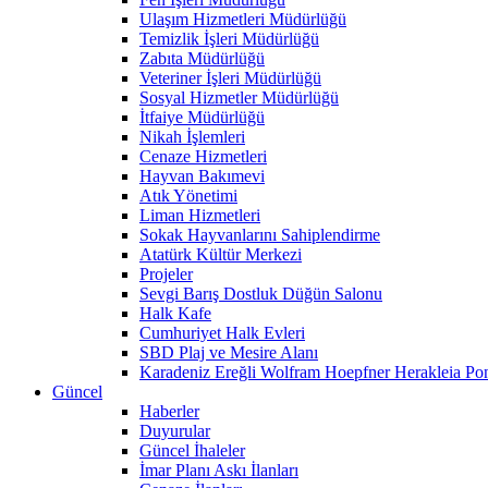
Ulaşım Hizmetleri Müdürlüğü
Temizlik İşleri Müdürlüğü
Zabıta Müdürlüğü
Veteriner İşleri Müdürlüğü
Sosyal Hizmetler Müdürlüğü
İtfaiye Müdürlüğü
Nikah İşlemleri
Cenaze Hizmetleri
Hayvan Bakımevi
Atık Yönetimi
Liman Hizmetleri
Sokak Hayvanlarını Sahiplendirme
Atatürk Kültür Merkezi
Projeler
Sevgi Barış Dostluk Düğün Salonu
Halk Kafe
Cumhuriyet Halk Evleri
SBD Plaj ve Mesire Alanı
Karadeniz Ereğli Wolfram Hoepfner Herakleia Pon
Güncel
Haberler
Duyurular
Güncel İhaleler
İmar Planı Askı İlanları