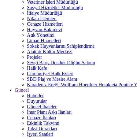
Veteriner İşleri Müdürlüğü
Sosyal Hizmetler Müdürlüğü
İtfaiye Müdürlüğü
Nikah İşlemleri
Cenaze Hizmetleri
Hayvan Bakımevi
Atık Yönetimi
Liman Hizmetleri
Sokak Hayvanlarını Sahiplendirme
Atatürk Kültür Merkezi
Projeler
Sevgi Barış Dostluk Düğün Salonu
Halk Kafe
Cumhuriyet Halk Evleri
SBD Plaj ve Mesire Alanı
Karadeniz Ereğli Wolfram Hoepfner Herakleia Pontike Y
Güncel
Haberler
Duyurular
Güncel İhaleler
İmar Planı Askı İlanları
Cenaze İlanları
Etkinlik Takvimi
Taksi Durakları
İşyeri Saatleri